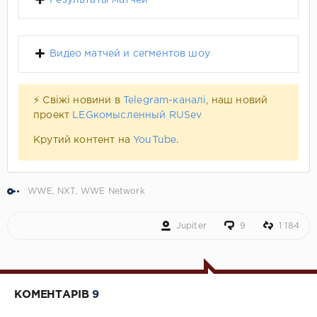
Видео матчей и сегментов шоу
⚡ Свіжі новини в
Telegram-каналі
, наш новий
проект
LEGкомысленный RUSev
Крутий контент на
YouTube
.
WWE
,
NXT
,
WWE Network
Jupiter
9
1 184
КОМЕНТАРІВ
9