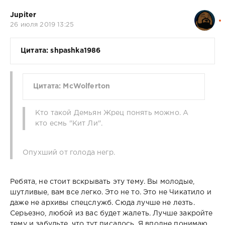
Jupiter
26 июля 2019 13:25
Цитата: shpashka1986
Цитата: McWolferton
Кто такой Демьян Жрец понять можно. А
кто есмь "Кит Ли".
Опухший от голода негр.
Ребята, не стоит вскрывать эту тему. Вы молодые,
шутливые, вам все легко. Это не то. Это не Чикатило и
даже не архивы спецслужб. Сюда лучше не лезть.
Серьезно, любой из вас будет жалеть. Лучше закройте
тему и забудьте, что тут писалось. Я вполне понимаю,