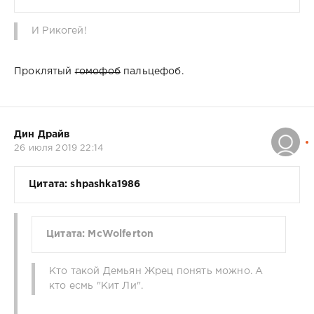
И Рикогей!
Проклятый
гомофоб
пальцефоб.
Дин Драйв
26 июля 2019 22:14
Цитата: shpashka1986
Цитата: McWolferton
Кто такой Демьян Жрец понять можно. А
кто есмь "Кит Ли".