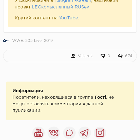
⚡ Свіжі новини в
Telegram-каналі
, наш новий
проект
LEGкомысленный RUSev
Крутий контент на
YouTube
.
WWE
,
205 Live
,
2019
Veterok
0
674
Информация
Посетители, находящиеся в группе
Гості
, не
могут оставлять комментарии к данной
публикации.