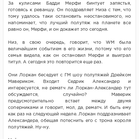
За кулисами Бадди Мерфи бинтует запястья,
готовясь к реваншу. Он поздравляет Низа с тем, что
тому удалось таки остановить неостановимого, но
напоминает, что лучший полутяж на планете все
равно он, Мерфи, и он докажет это сегодня.
Низ, в свою очередь, говорит, что WM была
величайшим событием в его жизни, потому что его
семья видела, как он остановил Мерфи и выиграл
титул. А сегодня это повторится еще раз.
Они Лоркан беседует с ГМ шоу полутяжей Дрейком
Мавериком. Входит Седрик Александер и
интересуется, не рематч ли Лоркан-Александер тут
обсуждается, случайно? Маверик
предусмотрительно встает между двумя
соперниками и говорит, мол, да, рематч. И быть ему
как раз на следующей неделе. Лоркан поддразнивает
Александера, обещая потеснить его с трона короля
полутяжей. Ну-ну.