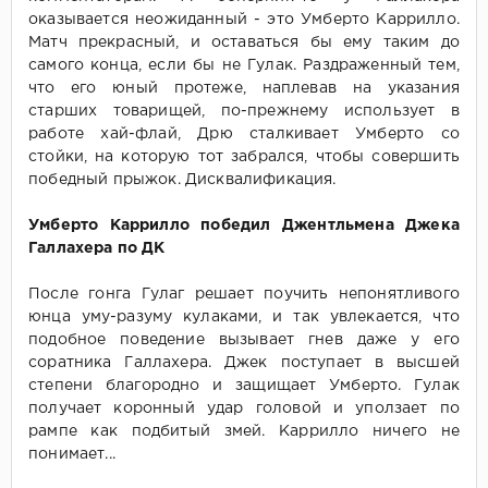
оказывается неожиданный - это Умберто Каррилло.
Матч прекрасный, и оставаться бы ему таким до
самого конца, если бы не Гулак. Раздраженный тем,
что его юный протеже, наплевав на указания
старших товарищей, по-прежнему использует в
работе хай-флай, Дрю сталкивает Умберто со
стойки, на которую тот забрался, чтобы совершить
победный прыжок. Дисквалификация.
Умберто Каррилло победил Джентльмена Джека
Галлахера по ДК
После гонга Гулаг решает поучить непонятливого
юнца уму-разуму кулаками, и так увлекается, что
подобное поведение вызывает гнев даже у его
соратника Галлахера. Джек поступает в высшей
степени благородно и защищает Умберто. Гулак
получает коронный удар головой и уползает по
рампе как подбитый змей. Каррилло ничего не
понимает...