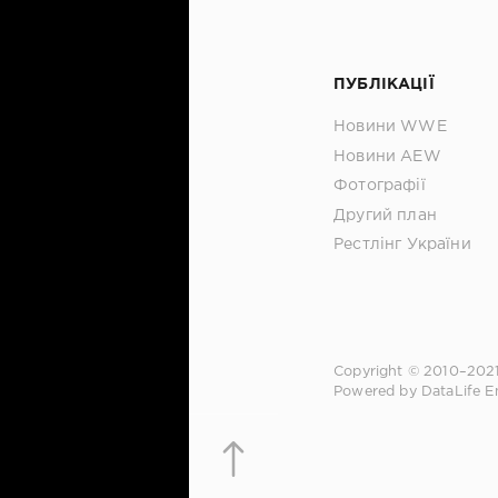
ПУБЛІКАЦІЇ
Новини WWE
Новини AEW
Фотографії
Другий план
Рестлінг України
Copyright © 2010–202
Powered by DataLife E