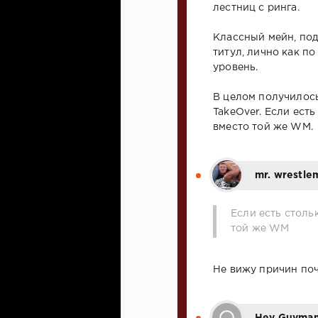
лестниц с ринга.
Классный мейн, под 
титул, лично как по
уровень.
В целом получилос
TakeOver. Если есть
вместо той же WM.
mr. wrestle
Если есть столь
той же WM
Не вижу причин поч
Hey Guyman