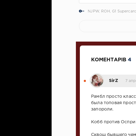
NJPW
,
ROH
,
G1 Supercar
КОМЕНТАРІВ
4
SirZ
7 апр
Рамбл просто класс
была топовая прост
запороли.
Кобб против Оспри 
Сквош бывшего чем