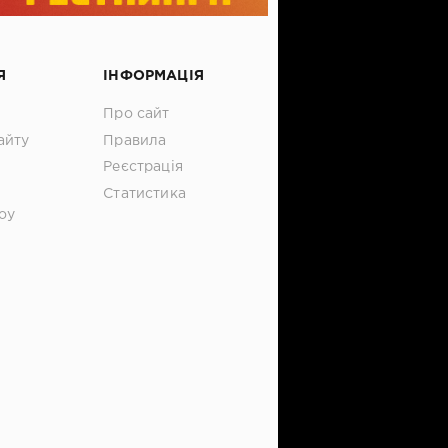
Я
ІНФОРМАЦІЯ
Про сайт
айту
Правила
Реєстрація
Статистика
оу