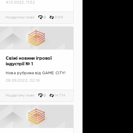
4.10.2022, 11:52
На другому плані
0
9 109
Свіжі новини ігрової
індустрії № 1
Нова рубрика від GAME CITY!
28.09.2022, 02:16
На другому плані
0
14 774