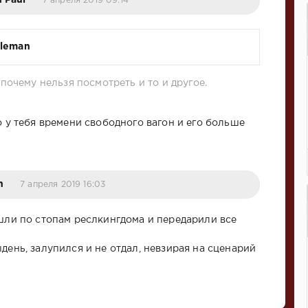
7 апреля 2019 09:14
tleman
почему нельзя посмотреть и то и другое.
о у тебя времени свободного вагон и его больше
n
7 апреля 2019 16:03
ошли по стопам реслкингдома и передарили все
день, залупился и не отдал, невзирая на сценарий