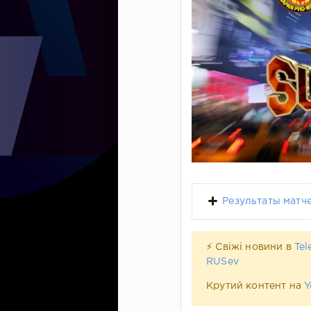
Результаты матч
⚡ Свіжі новини в
Tel
RUSev
Крутий контент на
Y