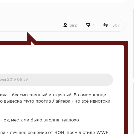
d
SirZ
4
1 507
еля 2019 06:59
ика - бессмысленный и скучный. В самом конце
о вывеска Муто против Лайгера - но всё идиотски
- ок, местами было вполне неплохо.
па - лучшее решение от ROH, прям в стиле WWE.