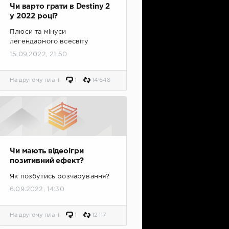
Чи варто грати в Destiny 2
у 2022 році?
Плюси та мінуси
легендарного всесвіту
15.09.2022, 21:50
На другому плані
1
14 648
Чи мають відеоігри
позитивний ефект?
Як позбутись розчарування?
6.09.2022, 14:30
На другому плані
1
12 117