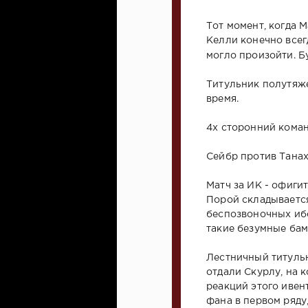
Тот момент, когда 
Келли конечно всег
могло произойти. 
Титульник полутяже
время.
4х сторонний коман
Сейбр против Танах
Матч за ИК - офиги
Порой складывается
беспозвоночных иб
такие безумные ба
Лестничный титульн
отдали Скурлу, на 
реакций этого ивент
фана в первом ряду