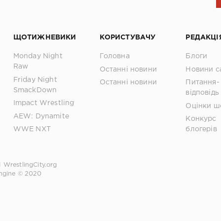
ЩОТИЖНЕВИКИ
КОРИСТУВАЧУ
РЕДАКЦІ
Monday Night
Головна
Блоги
Raw
Останні новини
Новини с
Friday Night
Останні новини
Питання-
SmackDown
відповідь
Impact Wrestling
Оцінки ш
AEW: Dynamite
Конкурс
WWE NXT
блогерів
1
WrestlingCity.org
ngine © 2020