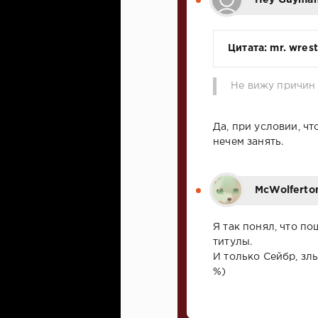
Цитата: mr. wres
Не вижу причин 
Да, при условии, чт
нечем занять.
McWolferto
Я так понял, что п
титулы.
И только Сейбр, злы
%)