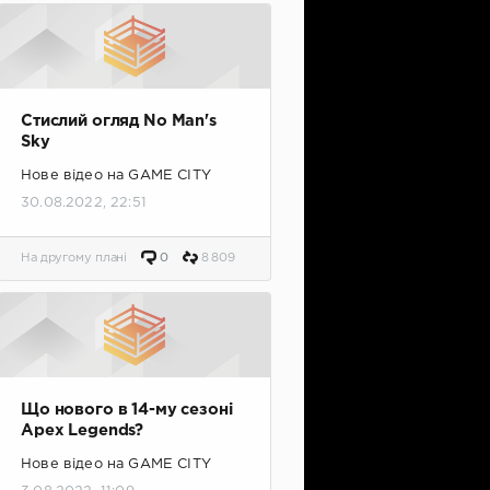
Стислий огляд No Man's
Sky
Нове відео на GAME CITY
30.08.2022, 22:51
На другому плані
0
8 809
Що нового в 14-му сезоні
Apex Legends?
Нове відео на GAME CITY