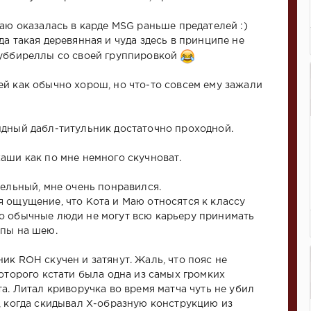
Маю оказалась в карде MSG раньше предателей :)
да такая деревянная и чуда здесь в принципе не
Буббиреллы со своей группировкой
й как обычно хорош, но что-то совсем ему зажали
дный дабл-титульник достаточно проходной.
аши как по мне немного скучноват.
тельный, мне очень понравился.
 ощущение, что Кота и Маю относятся к классу
о обычные люди не могут всю карьеру принимать
мпы на шею.
ик ROH скучен и затянут. Жаль, что пояс не
которого кстати была одна из самых громких
а. Литал криворучка во время матча чуть не убил
, когда скидывал Х-образную конструкцию из