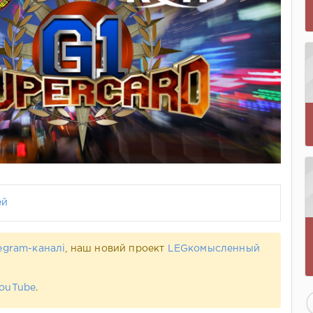
ей
egram-каналі
, наш новий проект
LEGкомысленный
ouTube
.