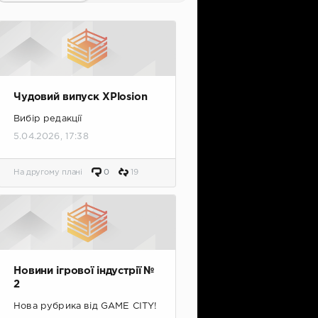
Чудовий випуск XPlosion
Вибір редакції
5.04.2026, 17:38
На другому плані
0
19
Новини ігрової індустрії №
2
Нова рубрика від GAME CITY!