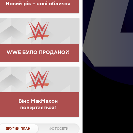
Новий рік – нові обличчя
WWE БУЛО ПРОДАНО?!
Вінс МакМахон
повертається!
ДРУГИЙ ПЛАН
ФОТОСЕТИ