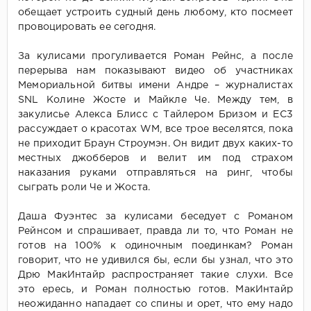
обещает устроить судный день любому, кто посмеет
провоцировать ее сегодня.
За кулисами прогуливается Роман Рейнс, а после
перерыва нам показывают видео об участниках
Мемориальной битвы имени Андре – журналистах
SNL Колине Жосте и Майкле Че. Между тем, в
закулисье Алекса Блисс с Тайлером Бризом и ЕС3
рассуждает о красотах WM, все трое веселятся, пока
не приходит Браун Строумэн. Он видит двух каких-то
местных джобберов и велит им под страхом
наказания руками отправляться на ринг, чтобы
сыграть роли Че и Жоста.
Даша Фуэнтес за кулисами беседует с Романом
Рейнсом и спрашивает, правда ли то, что Роман не
готов на 100% к одиночным поединкам? Роман
говорит, что не удивился бы, если бы узнал, что это
Дрю МакИнтайр распространяет такие слухи. Все
это ересь, и Роман полностью готов. МакИнтайр
неожиданно нападает со спины и орет, что ему надо