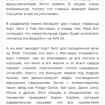
драку-репетицию баттл ройала. В общем, очень
бледненькую, потому что главный фаворит Браун
Строумэн в ней не участвовал.
В раздевалке мирно беседуют два старых товарища
Курт Энгл и Рей Мистерио, а между тем, Рене Янг
сообщает, что некая Иоланда Адамс будет исполнять
«America the Beautiful» на WM 35.
А на ринг выходит Курт Энгл для прощальной речи
на RAW. Похоже, его матч с Мистерио отменяется.
Курт говорит, как он благодарен за все плохое и
хорошее, что было в его жизни, и от всего сердца
говорит спасибо поклонникам (толпа скандирует
«спасибо, Курт»). На большом экране под бодрую
музыку нам демонстрируют видео, посвященное
карьерным свершениям Энгла с комментариями
таких звезд как Рэнди Ортон, Биг Шоу, Джон Сина,
Игрок и другие. Энгл смущен и эмоционален, но
торжество прерывает Барон Корбин, который
издевательски называет это все торжеством