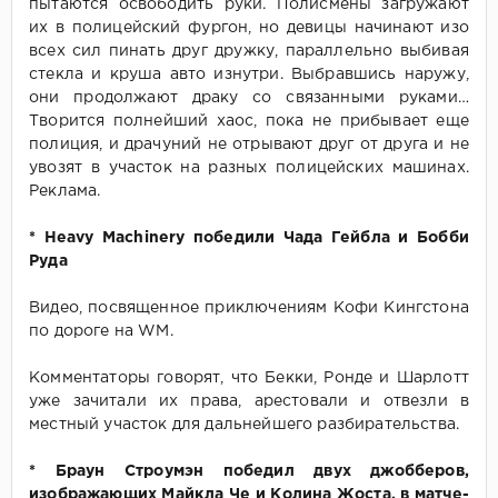
пытаются освободить руки. Полисмены загружают
их в полицейский фургон, но девицы начинают изо
всех сил пинать друг дружку, параллельно выбивая
стекла и круша авто изнутри. Выбравшись наружу,
они продолжают драку со связанными руками…
Творится полнейший хаос, пока не прибывает еще
полиция, и драчуний не отрывают друг от друга и не
увозят в участок на разных полицейских машинах.
Реклама.
* Heavy Machinery победили Чада Гейбла и Бобби
Руда
Видео, посвященное приключениям Кофи Кингстона
по дороге на WM.
Комментаторы говорят, что Бекки, Ронде и Шарлотт
уже зачитали их права, арестовали и отвезли в
местный участок для дальнейшего разбирательства.
* Браун Строумэн победил двух джобберов,
изображающих Майкла Че и Колина Жоста, в матче-