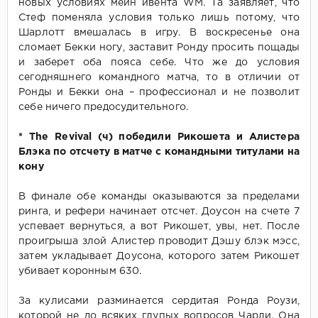
новых условиях мейн ивента WM. Та заявляет, что
Стеф поменяла условия только лишь потому, что
Шарлотт вмешалась в игру. В воскресенье она
сломает Бекки ногу, заставит Ронду просить пощады
и заберет оба пояса себе. Что же до условия
сегодняшнего командного матча, то в отличии от
Ронды и Бекки она – профессионал и не позволит
себе ничего предосудительного.
* The Revival (ч) победили Рикошета и Алистера
Блэка по отсчету в матче с командными титулами на
кону
В финале обе команды оказываются за пределами
ринга, и рефери начинает отсчет. Доусон на счете 7
успевает вернуться, а вот Рикошет, увы, нет. После
проигрыша злой Алистер проводит Дэшу блэк мэсс,
затем укладывает Доусона, которого затем Рикошет
убивает коронным 630.
За кулисами разминается сердитая Ронда Роузи,
которой не до всяких глупых вопросов Чарли. Она