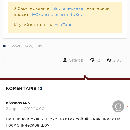
⚡ Свіжі новини в
Telegram-каналі
, наш новий
проект
LEGкомысленный RUSev
Крутий контент на
YouTube
.
WWE
,
RAW
,
2019
Veterok
12
2 881
КОМЕНТАРІВ
12
nikonov145
2 апреля 2019 10:00
Паршиво и очень плохо но итак сойдёт- как никак на
носу эпическое шоу!