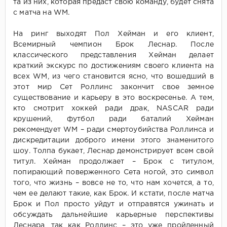
та из них, которая предаст свою команду, будет снята
с матча на WM.
На ринг выходят Пол Хейман и его клиент,
Всемирный чемпион Брок Леснар. После
классического представления Хейман делает
краткий экскурс по достижениям своего клиента на
всех WM, из чего становится ясно, что вошедший в
этот мир Сет Роллинс закончит свое земное
существование и карьеру в это воскресенье. А тем,
кто смотрит хоккей ради драк, NASCAR ради
крушений, футбол ради баталий Хейман
рекомендует WM – ради смертоубийства Роллинса и
дискредитации доброго имени этого знаменитого
шоу. Толпа букает, Леснар демонстрирует всем свой
титул. Хейман продолжает – Брок с титулом,
попирающий поверженного Сета ногой, это символ
того, что жизнь – вовсе не то, что нам хочется, а то,
чем ее делают такие, как Брок. И кстати, после матча
Брок и Пол просто уйдут и отправятся ужинать и
обсуждать дальнейшие карьерные перспективы
Леснара, так как Роллинс – это уже пройденный