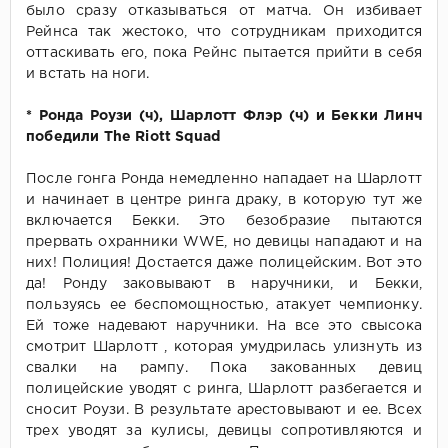
было сразу отказываться от матча. Он избивает
Рейнса так жестоко, что сотрудникам приходится
оттаскивать его, пока Рейнс пытается прийти в себя
и встать на ноги.
* Ронда Роузи (ч), Шарлотт Флэр (ч) и Бекки Линч
победили The Riott Squad
После гонга Ронда немедленно нападает на Шарлотт
и начинает в центре ринга драку, в которую тут же
включается Бекки. Это безобразие пытаются
прервать охранники WWE, но девицы нападают и на
них! Полиция! Достается даже полицейским. Вот это
да! Ронду заковывают в наручники, и Бекки,
пользуясь ее беспомощностью, атакует чемпионку.
Ей тоже надевают наручники. На все это свысока
смотрит Шарлотт , которая умудрилась улизнуть из
свалки на рампу. Пока закованных девиц
полицейские уводят с ринга, Шарлотт разбегается и
сносит Роузи. В результате арестовывают и ее. Всех
трех уводят за кулисы, девицы сопротивляются и