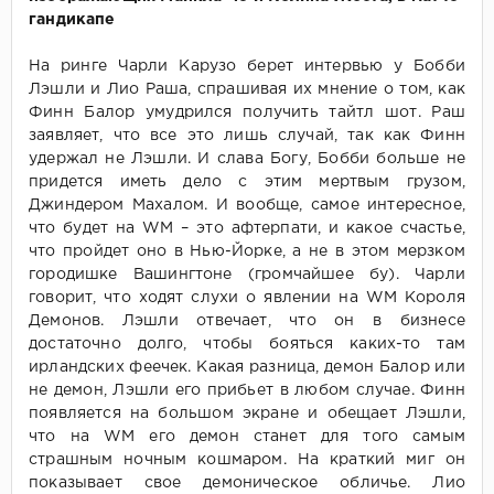
гандикапе
На ринге Чарли Карузо берет интервью у Бобби
Лэшли и Лио Раша, спрашивая их мнение о том, как
Финн Балор умудрился получить тайтл шот. Раш
заявляет, что все это лишь случай, так как Финн
удержал не Лэшли. И слава Богу, Бобби больше не
придется иметь дело с этим мертвым грузом,
Джиндером Махалом. И вообще, самое интересное,
что будет на WM – это афтерпати, и какое счастье,
что пройдет оно в Нью-Йорке, а не в этом мерзком
городишке Вашингтоне (громчайшее бу). Чарли
говорит, что ходят слухи о явлении на WM Короля
Демонов. Лэшли отвечает, что он в бизнесе
достаточно долго, чтобы бояться каких-то там
ирландских феечек. Какая разница, демон Балор или
не демон, Лэшли его прибьет в любом случае. Финн
появляется на большом экране и обещает Лэшли,
что на WM его демон станет для того самым
страшным ночным кошмаром. На краткий миг он
показывает свое демоническое обличье. Лио