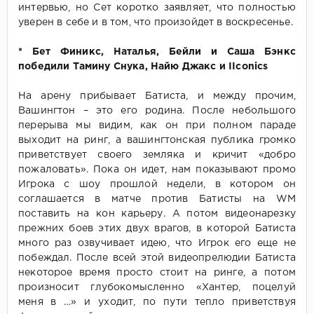
интервью, но Сет коротко заявляет, что полностью
уверен в себе и в том, что произойдет в воскресенье.
* Бет Финикс, Наталья, Бейли и Саша Бэнкс
победили Тамину Снука, Найю Джакс и IIconics
На арену прибывает Батиста, и между прочим,
Вашингтон – это его родина. После небольшого
перерыва мы видим, как он при полном параде
выходит на ринг, а вашингтонская публика громко
приветствует своего земляка и кричит «добро
пожаловать». Пока он идет, нам показывают промо
Игрока с шоу прошлой недели, в котором он
соглашается в матче против Батисты на WM
поставить на кон карьеру. А потом видеонарезку
прежних боев этих двух врагов, в которой Батиста
много раз озвучивает идею, что Игрок его еще не
побеждал. После всей этой видеопрелюдии Батиста
некоторое время просто стоит на ринге, а потом
произносит глубокомысленно «Хантер, поцелуй
меня в …» и уходит, по пути тепло приветствуя