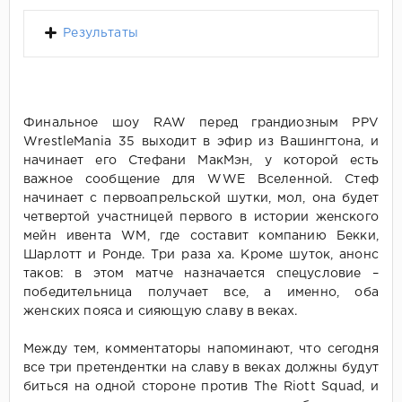
Результаты
Финальное шоу RAW перед грандиозным PPV
WrestleMania 35 выходит в эфир из Вашингтона, и
начинает его Стефани МакМэн, у которой есть
важное сообщение для WWE Вселенной. Стеф
начинает с первоапрельской шутки, мол, она будет
четвертой участницей первого в истории женского
мейн ивента WM, где составит компанию Бекки,
Шарлотт и Ронде. Три раза ха. Кроме шуток, анонс
таков: в этом матче назначается спецусловие –
победительница получает все, а именно, оба
женских пояса и сияющую славу в веках.
Между тем, комментаторы напоминают, что сегодня
все три претендентки на славу в веках должны будут
биться на одной стороне против The Riott Squad, и