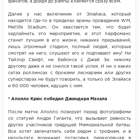
фанатов, а дойдя до рампы кланяется сразу всем.
Далее у нас включение от Элайаса, который
находится где-то в пределах арены проведения WM,
Metlife Stadium. Он хвастается тем, что будет
хедлайнить это мероприятие, и этот перфоманс
станет лучшим в его жизни, никаких прерываний,
лишь огромный стадион, полный людей, которые
смотрят на него, слушают его и подпевают ему! Ни
Тейлор Свифт, ни Бейонсе с Джей Зи, никому
другому даже и не снился такой успех. И ни о каких
сетах роллинсах с броками леснарами или других
суперстарах не будут говорить, а только об Элайасе
и 80 000 человек, идущих с ним.
* Аполло Крюс победил Джиндера Махала
После матче Аполло позирует перед фотографами
со статуей Андре Гиганта, что вызывает ревность
других участников грядущей Мемориальной битвы.
Все хотят запечатлеть себя рядом с трофеем, и в
результате возникает потасовка, переходящая в