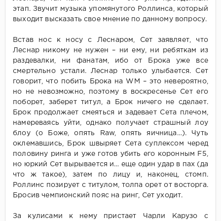
этап. Звучит музыка упомянутого Роллинса, который
выходит высказать свое мнение по данному вопросу.
Встав нос к носу с Леснаром, Сет заявляет, что
Леснар никому не нужен – ни ему, ни ребяткам из
раздевалки, ни фанатам, ибо от Брока уже все
смертельно устали. Леснар только улыбается. Сет
говорит, что побить Брока на WM – это невероятно,
но не невозможно, поэтому в воскресенье Сет его
поборет, заберет титул, а Брок ничего не сделает.
Брок продолжает смеяться и задевает Сета плечом,
намереваясь уйти, однако получает страшный лоу
блоу (о Боже, опять Raw, опять яичница…). Чуть
оклемавшись, Брок швыряет Сета суплексом черед
половину ринга и уже готов убить его коронным F5,
но юркий Сет вырывается и… еще один удар в пах (да
что ж такое), затем по лицу и, наконец, стомп.
Роллинс позирует с титулом, толпа орет от восторга.
Бросив чемпионский пояс на ринг, Сет уходит.
За кулисами к нему пристает Чарли Карузо с