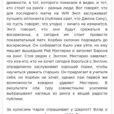
древности, а тот, которого показали в видео, и тот,
кто стоит на ринге - разные люди. Вот говорят, что
для последнего матча на WM Энгл заслуживает
лучшего оппонента (публика орет, что Джона Сину),
но пусть говорят, что угодно - ничего не изменится.
Энгл говорит, что они будут сражаться в
воскресенье, а сегодня им стоит провести
показательный матч. Корбин склонен подождать до
воскресенья. Он собирается было уже уйти, но ему
мешает вышедший Рей Мистерио и загоняет Барона
на ринг. Стоя рядом с Энглом, Мистерио заявляет,
что кое-кто, кто не хочет сегодня бороться с Энглом,
определенно заслуживает хорошей порки, чтобы
научиться уважать старших. Он предлагает в учителя
себя, но Корбин не хочет, однако при первой же
возможности коварно ударяет Мистерио. В
результате оба гуру совместными усилиями
выбрасывают наглеца из ринга к вящей радости
публики.
За кулисами Чарли спрашивает у Шарлотт Флэр о