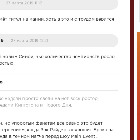
27 марта 2019 11:17
т титул на мании, хоть в это и с трудом верится
86
27 марта 2019 12:21
 новым Синой, чье количество чемпионств росло
остью.
о
ве недели просто свели на нет весь ростер
едами Кингстона и Нового Дня.
, но упоротым фанатам все равно это будет
етерпением, когда Зэк Райдер засквошит Брока за
нда в темном матче перед шоу Main Event.