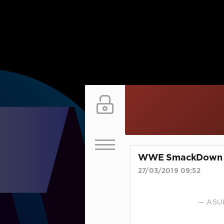
WWE SmackDown L
27/03/2019 09:52
— ASU