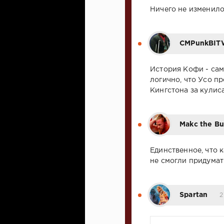
Ничего не изменилос
CMPunkBIT
История Кофи - сам
логично, что Усо п
Кингстона за кулис
Makc the Bu
Единственное, что к
не смогли придумат
Spartan
2