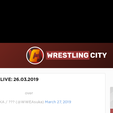
IVE: 26.03.2019
over
KA / ??? (@WWEAsuka)
March 27, 2019