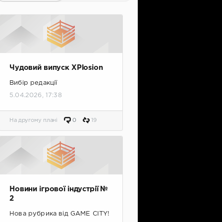
Чудовий випуск XPlosion
Вибір редакції
5.04.2026, 17:38
На другому плані
0
19
Новини ігрової індустрії №
2
Нова рубрика від GAME CITY!