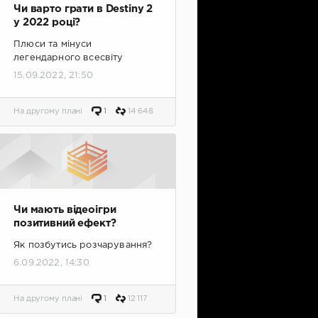
Чи варто грати в Destiny 2
у 2022 році?
Плюси та мінуси
легендарного всесвіту
15.09.2022, 21:50
На другому плані
1
14 648
Чи мають відеоігри
позитивний ефект?
Як позбутись розчарування?
6.09.2022, 14:30
На другому плані
1
12 117