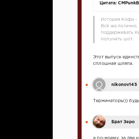
Цитата: CMPunk
История Кофи - 
Всё же логично,
поддерживать Ки
получить шот.
Этот выпуск единст
сплошная шляпа.
nikonov145
Терминаторы)) будь
Брат Зеро
а по-моему, за две 