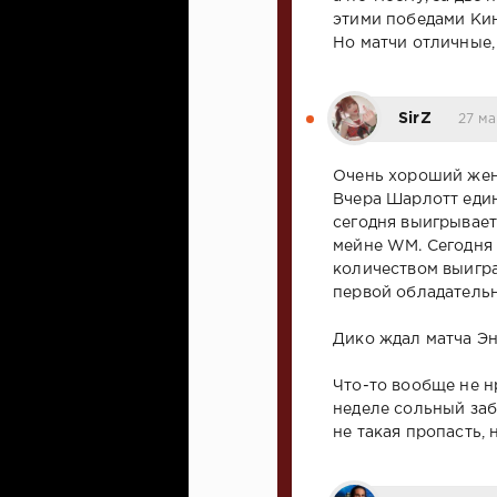
этими победами Кин
Но матчи отличные, 
SirZ
27 ма
Очень хороший женс
Вчера Шарлотт единс
сегодня выигрывает
мейне WM. Сегодня 
количеством выигра
первой обладатель
Дико ждал матча Энгл
Что-то вообще не н
неделе сольный заб
не такая пропасть, н