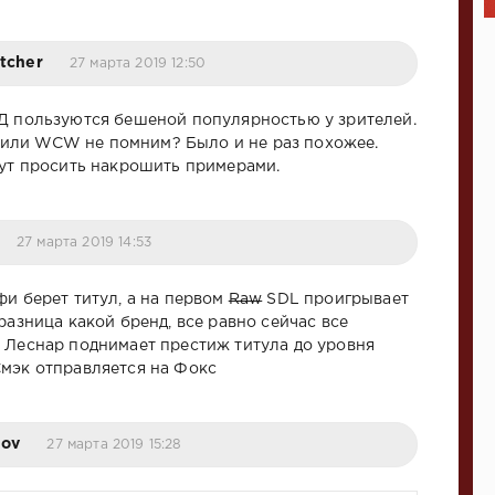
tcher
27 марта 2019 12:50
Д пользуются бешеной популярностью у зрителей.
ли WCW не помним? Было и не раз похожее.
тут просить накрошить примерами.
27 марта 2019 14:53
фи берет титул, а на первом
Raw
SDL проигрывает
разница какой бренд, все равно сейчас все
 Леснар поднимает престиж титула до уровня
мэк отправляется на Фокс
nov
27 марта 2019 15:28