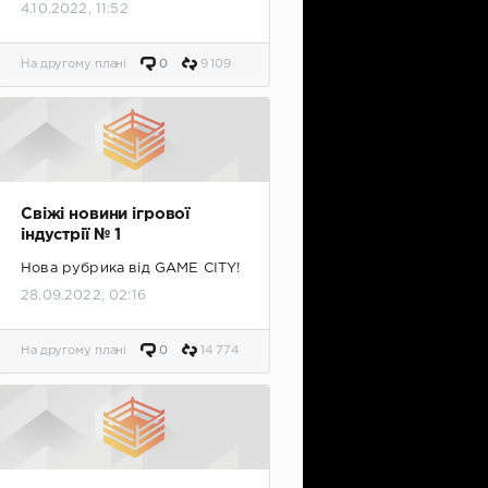
4.10.2022, 11:52
На другому плані
0
9 109
Свіжі новини ігрової
індустрії № 1
Нова рубрика від GAME CITY!
28.09.2022, 02:16
На другому плані
0
14 774