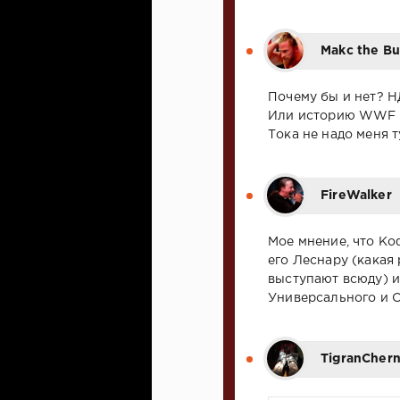
Makc the Bu
Почему бы и нет? Н
Или историю WWF и
Тока не надо меня 
FireWalker
Мое мнение, что Ко
его Леснару (какая 
выступают всюду) и
Универсального и С
TigranCher