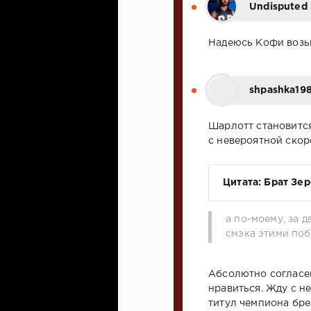
Undisputed
Надеюсь Кофи возьмё
shpashka19
Шарлотт становится
с невероятной скор
Цитата: Брат Зер
а по-моему, за д
смэка этими поб
Абсолютно согласен
нравиться. Жду с н
титул чемпиона бре