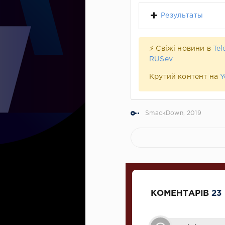
Результаты
⚡ Свіжі новини в
Tel
RUSev
Крутий контент на
Y
SmackDown
,
2019
КОМЕНТАРІВ
23