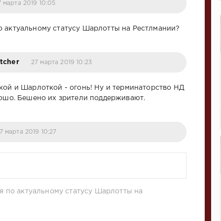
7 марта 2019 10:05
о актуальному статусу Шарлотты на Рестлмании?
tcher
27 марта 2019 10:23
кой и Шарлоткой - огонь! Ну и терминаторство НД
рошо. Бешено их зрители поддерживают.
7 марта 2019 10:27
я по актуальному статусу Шарлотты на