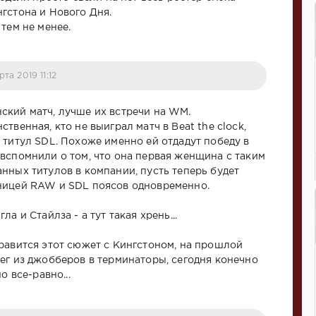
гстона и Нового Дня.
тем не менее.
рта 2019 11:12
кий матч, лучше их встречи на WM.
твенная, кто не выиграл матч в Beat the clock,
 титул SDL. Похоже именно ей отдадут победу в
вспомнили о том, что она первая женщина с таким
нных титулов в компании, пусть теперь будет
ницей RAW и SDL поясов одновременно.
а и Стайлза - а тут такая хрень...
равится этот сюжет с Кингстоном, на прошлой
ег из джобберов в терминаторы, сегодня конечно
о все-равно...