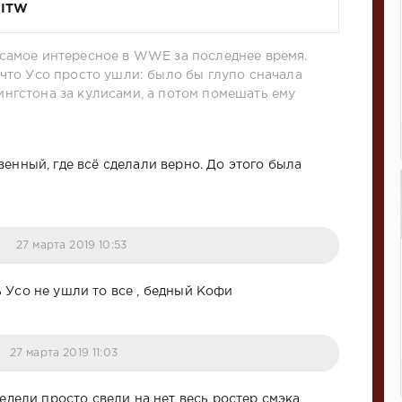
BITW
самое интересное в WWE за последнее время.
 что Усо просто ушли: было бы глупо сначала
нгстона за кулисами, а потом помешать ему
венный, где всё сделали верно. До этого была
27 марта 2019 10:53
 Усо не ушли то все , бедный Кофи
27 марта 2019 11:03
недели просто свели на нет весь ростер смэка