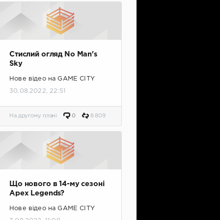
Стислий огляд No Man's
Sky
Нове відео на GAME CITY
30.08.2022, 22:51
На другому плані
0
8 809
Що нового в 14-му сезоні
Apex Legends?
Нове відео на GAME CITY