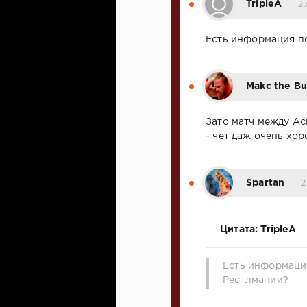
TripleA
2
Есть информация п
Makc the Bu
Зато матч между Ас
- чет даж очень хо
Spartan
2
Цитата: TripleA
Есть информаци
Рестлмании?