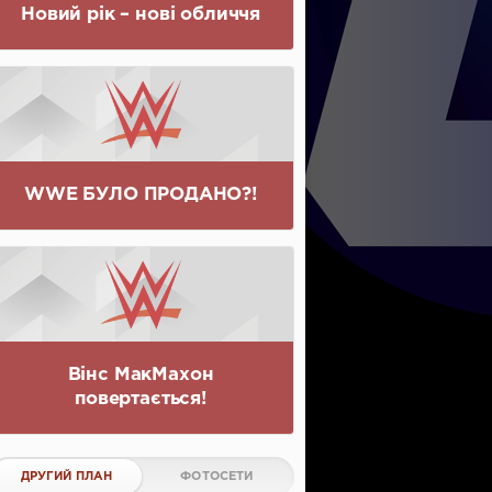
Новий рік – нові обличчя
WWE БУЛО ПРОДАНО?!
Вінс МакМахон
повертається!
ДРУГИЙ ПЛАН
ФОТОСЕТИ