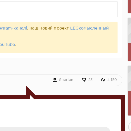
egram-каналі
, наш новий проект
LEGкомысленный
ouTube
.
Spartan
23
4 150