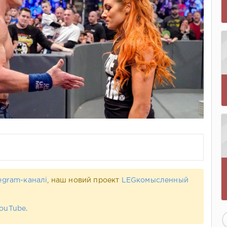
egram-каналі
, наш новий проект
LEGкомысленный
ouTube
.