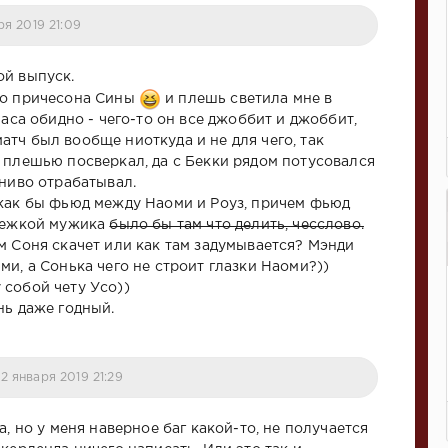
ря 2019 21:09
ой выпуск.
го причесона Сины
и плешь светила мне в
маса обидно - чего-то он все джоббит и джоббит,
тч был вообще ниоткуда и не для чего, так
 плешью посверкал, да с Бекки рядом потусовался
ениво отрабатывал.
как бы фьюд между Наоми и Роуз, причем фьюд
ележкой мужика
было бы там что делить, чесслово.
м Соня скачет или как там задумывается? Мэнди
ми, а Сонька чего не строит глазки Наоми?))
собой чету Усо))
нь даже годный.
2 января 2019 21:29
а, но у меня наверное баг какой-то, не получается