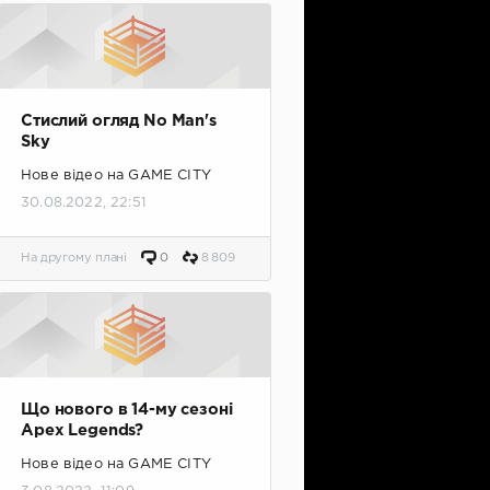
Стислий огляд No Man's
Sky
Нове відео на GAME CITY
30.08.2022, 22:51
На другому плані
0
8 809
Що нового в 14-му сезоні
Apex Legends?
Нове відео на GAME CITY