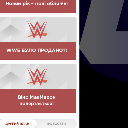
Новий рік – нові обличчя
WWE БУЛО ПРОДАНО?!
Вінс МакМахон
повертається!
ДРУГИЙ ПЛАН
ФОТОСЕТИ