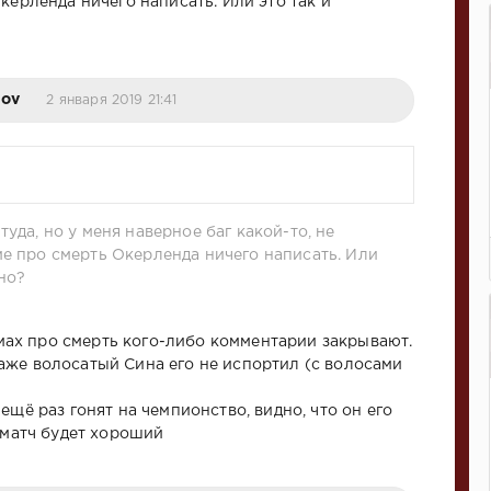
керленда ничего написать. Или это так и
nov
2 января 2019 21:41
туда, но у меня наверное баг какой-то, не
ме про смерть Окерленда ничего написать. Или
ано?
темах про смерть кого-либо комментарии закрывают.
же волосатый Сина его не испортил (с волосами
ещё раз гонят на чемпионство, видно, что он его
ь матч будет хороший