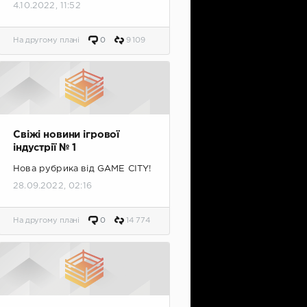
4.10.2022, 11:52
На другому плані
0
9 109
Свіжі новини ігрової
індустрії № 1
Нова рубрика від GAME CITY!
28.09.2022, 02:16
На другому плані
0
14 774