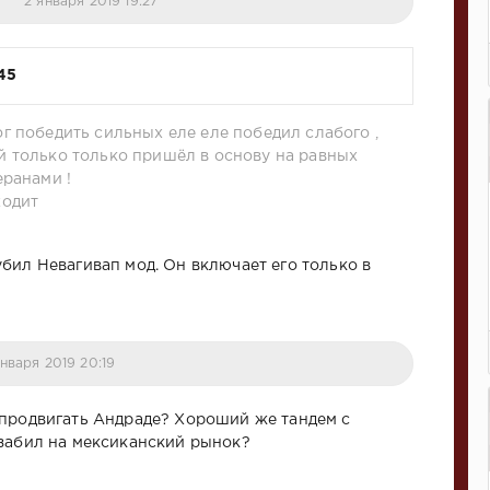
2 января 2019 19:27
45
г победить сильных еле еле победил слабого ,
 только только пришёл в основу на равных
еранами !
ходит
бил Невагивап мод. Он включает его только в
января 2019 20:19
продвигать Андраде? Хороший же тандем с
забил на мексиканский рынок?