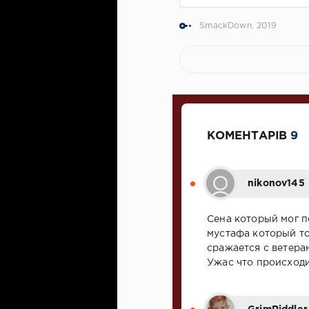
SmackDown
,
2019
КОМЕНТАРІВ
9
nikonov145
Сена который мог п
мустафа который то
сражается с ветера
Ужас что происход