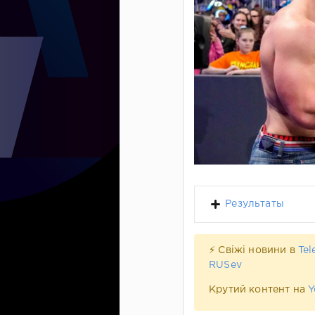
Результаты
⚡ Свіжі новини в
Tel
RUSev
Крутий контент на
Y