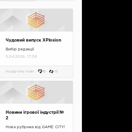
Чудовий випуск XPlosion
Вибір редакції
5.04.2026, 17:38
На другому плані
0
19
Новини ігрової індустрії №
2
Нова рубрика від GAME CITY!