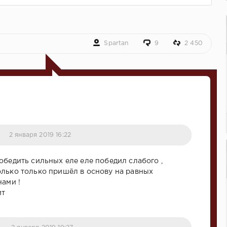
Spartan
9
2 450
2 января 2019 16:22
обедить сильных еле еле победил слабого ,
лько только пришёл в основу на равных
нами !
ит