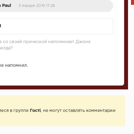
 Paul
3 января 2019 17:28
1
а со своей прической напоминает Джона
илда?
же напомнил.
иеся в группе
Гості
, не могут оставлять комментарии