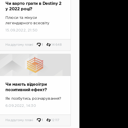
Чи варто грати в Destiny 2
у 2022 році?
Плюси та мінуси
легендарного всесвіту
15.09.2022, 21:50
На другому плані
1
14 648
Чи мають відеоігри
позитивний ефект?
Як позбутись розчарування?
6.09.2022, 14:30
На другому плані
1
12 117