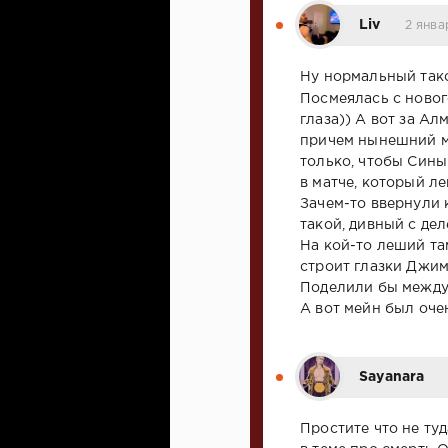
Liv
2 янва
Ну нормальный так
Посмеялась с ново
глаза)) А вот за Ал
причем нынешний ма
только, чтобы Сины
в матче, который л
Зачем-то ввернули 
такой, дивный с д
На кой-то леший та
строит глазки Джим
Поделили бы между 
А вот мейн был оче
Sayanara
Простите что не туд