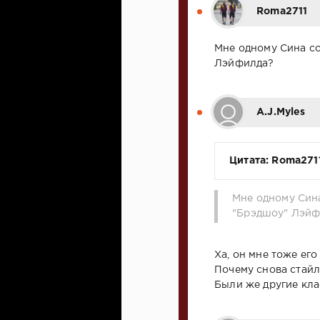
Roma2711
Мне одному Сина с
Лэйфилда?
A.J.Myles
Цитата: Roma271
Мне одному Син
"Брэдшоу" Лэйф
Ха, он мне тоже его
Почему снова стайл
Были же другие кла