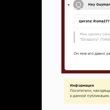
Hey Guyman
Цитата: Roma271
Мне одному Син
"Брэдшоу" Лэйф
Он мне его давно у
Информация
Посетители, находящ
к данной публикации.