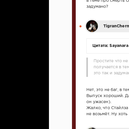
в теме про смерть О
задумано?
TigranCher
Цитата: Sayanara
Простите что не 
получается в те
это так и задум
Нет, это не баг, в 
Выпуск хороший. Да
он ужасен).
Жалко, что Стайлза 
не возьмёт. Ну хот