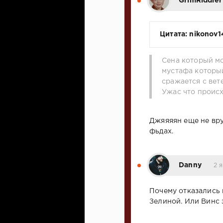
GrimRiddler
Цитата: nikonov1
Сена который мо
мустафа который
сражается с вет
Ужас что проис
Джяяяян еще не вру
фьдах.
Danny
2 
Почему отказались 
Зелиной. Или Винс 