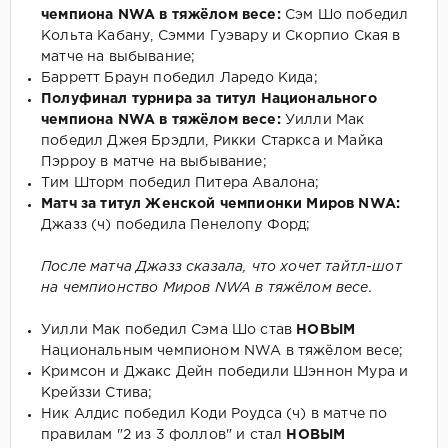
чемпиона NWA в тяжёлом весе:
Сэм Шо победил
Кольта Кабану, Сэмми Гуэвару и Скорпио Ская в
матче на выбывание;
Барретт Браун победил Ларедо Кида;
Полуфинал турнира за титул Национального
чемпиона NWA в тяжёлом весе:
Уилли Мак
победил Джея Брэдли, Рикки Старкса и Майка
Пэрроу в матче на выбывание;
Тим Шторм победил Питера Авалона;
Матч за титул Женской чемпионки Миров NWA:
Джазз (ч) победила Пенелопу Форд;
После матча Джазз сказала, что хочет тайтл-шот
на чемпионство Миров NWA в тяжёлом весе.
Уилли Мак победил Сэма Шо став
НОВЫМ
Национальным чемпионом NWA в тяжёлом весе;
Кримсон и Джакс Дейн победили Шэннон Мура и
Крейззи Стива;
Ник Алдис победил Коди Роудса (ч) в матче по
правилам "2 из 3 фоллов" и стал
НОВЫМ