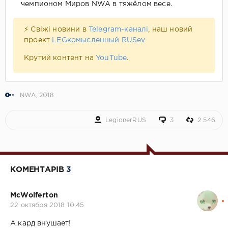
чемпионом Миров NWA в тяжёлом весе.
⚡ Свіжі новини в
Telegram-каналі
, наш новий
проект
LEGкомысленный RUSev
Крутий контент на
YouTube
.
NWA
,
2018
LegionerRUS
3
2 546
КОМЕНТАРІВ
3
McWolferton
22 октября 2018 10:45
А кард внушает!