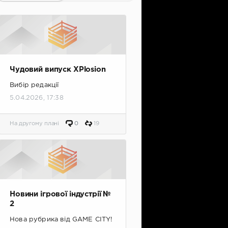
Чудовий випуск XPlosion
Вибір редакції
5.04.2026, 17:38
На другому плані
0
19
Новини ігрової індустрії №
2
Нова рубрика від GAME CITY!