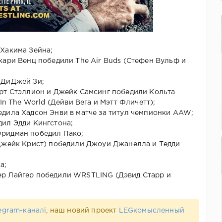
Хакима Зейна;
кари Венц победили The Air Buds (Стефен Вульф и
 ДиДжей Зи;
рт Стэллион и Джейк Самсинг победили Кольта
 In The World (Дейви Вега и Мэтт Фличетт);
дила Хадсон Энви в матче за титул чемпионки AAW;
ил Эдди Кингстона;
ридман победил Пако;
 Джейк Крист) победили Джоуи Джанелла и Тедди
а;
р Лайгер победили WRSTLING (Дэвид Старр и
egram-каналі
, наш новий проект
LEGкомысленный