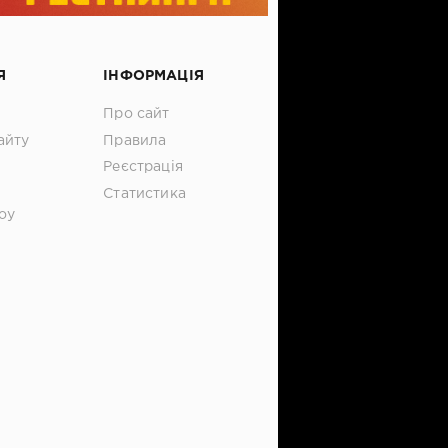
Я
ІНФОРМАЦІЯ
Про сайт
айту
Правила
Реєстрація
Статистика
оу