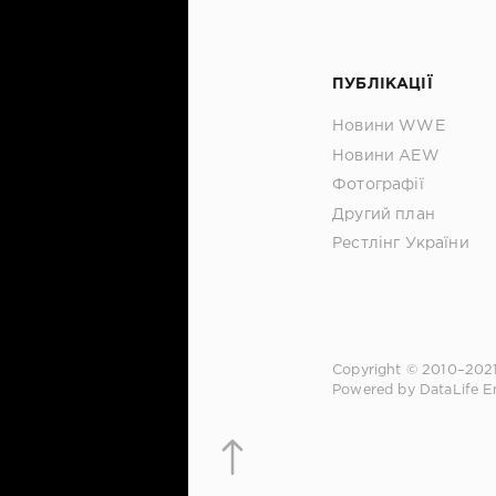
ПУБЛІКАЦІЇ
Новини WWE
Новини AEW
Фотографії
Другий план
Рестлінг України
Copyright © 2010–202
Powered by DataLife E