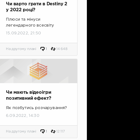
Чи варто грати в Destiny 2
у 2022 році?
Плюси та мінуси
легендарного всесвіту
15.09.2022, 21:50
На другому плані
1
14 648
Чи мають відеоігри
позитивний ефект?
Як позбутись розчарування?
6.09.2022, 14:30
На другому плані
1
12 117