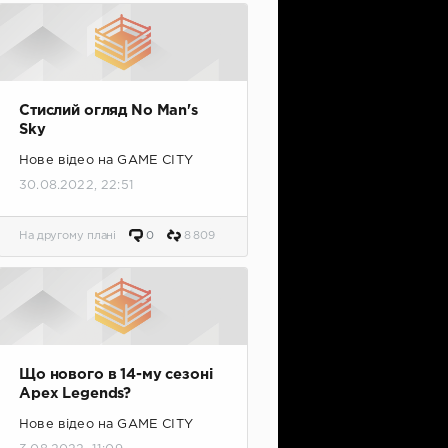
Стислий огляд No Man's
Sky
Нове відео на GAME CITY
30.08.2022, 22:51
На другому плані
0
8 809
Що нового в 14-му сезоні
Apex Legends?
Нове відео на GAME CITY