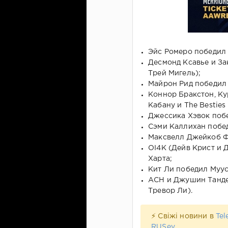
Эйс Ромеро победил 
Десмонд Ксавье и За
Трей Мигель);
Майрон Рид победил
Коннор Бракстон, Ку
Кабану и The Besties
Джессика Хэвок побе
Сэми Каллихан побед
Максвелл Джейкоб Ф
OI4K (Дейв Крист и
Харта;
Кит Ли победил Муус
АСН и Джушин Танде
Тревор Ли).
⚡ Свіжі новини в
Tel
RUSev