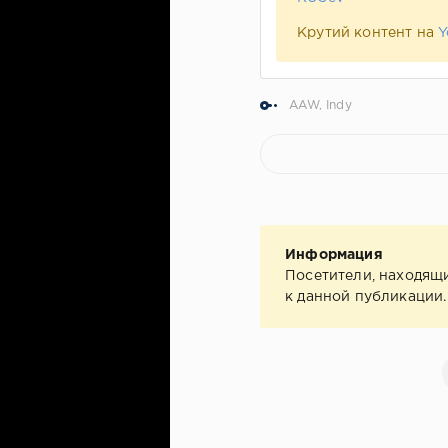
Крутий контент на
Y
AAW
,
Indy
Информация
Посетители, находящ
к данной публикации.