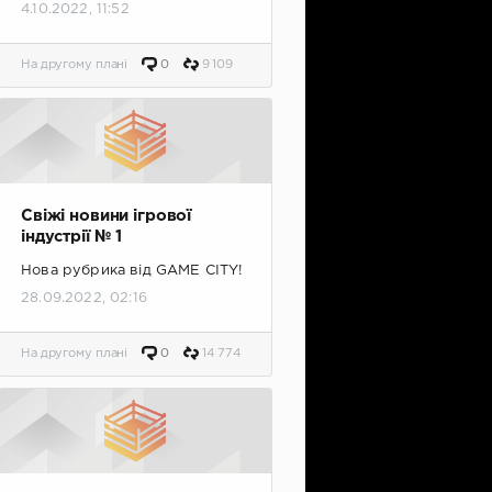
4.10.2022, 11:52
На другому плані
0
9 109
Свіжі новини ігрової
індустрії № 1
Нова рубрика від GAME CITY!
28.09.2022, 02:16
На другому плані
0
14 774