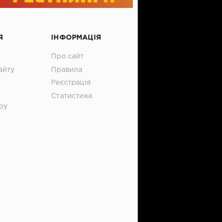
Я
ІНФОРМАЦІЯ
Про сайт
айту
Правила
Реєстрація
Статистика
оу