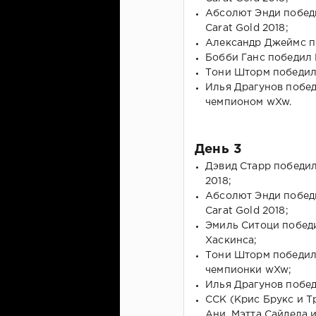
Абсолют Энди победи
Carat Gold 2018;
Александр Джеймс п
Бобби Ганс победил 
Тони Шторм победила
Илья Драгунов побед
чемпионом wXw.
День 3
Дэвид Старр победил
2018;
Абсолют Энди побед
Carat Gold 2018;
Эмиль Ситоци побед
Хаскинса;
Тони Шторм победила
чемпионки wXw;
Илья Драгунов побед
CCK (Крис Брукс и Т
Ани, Мэтта Сайдела 