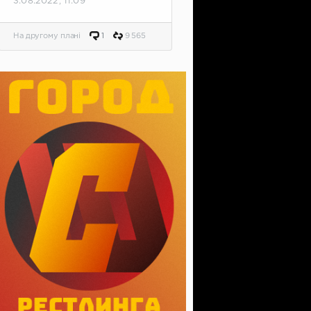
3.08.2022, 11:09
На другому плані
1
9 565