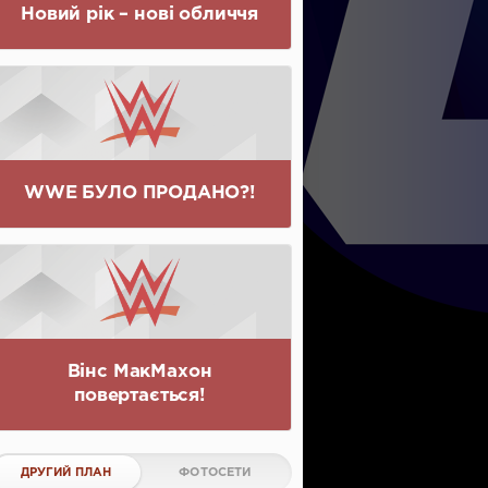
Новий рік – нові обличчя
WWE БУЛО ПРОДАНО?!
Вінс МакМахон
повертається!
ДРУГИЙ ПЛАН
ФОТОСЕТИ