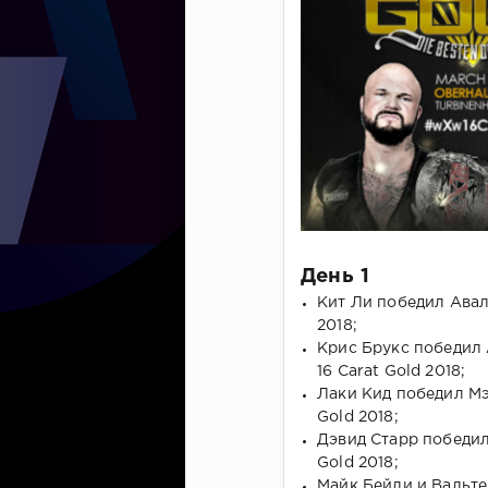
День 1
Кит Ли победил Авал
2018;
Крис Брукс победил
16 Carat Gold 2018;
Лаки Кид победил Мэ
Gold 2018;
Дэвид Старр победил
Gold 2018;
Майк Бейли и Вальте