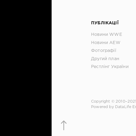
ПУБЛІКАЦІЇ
Новини WWE
Новини AEW
Фотографії
Другий план
Рестлінг України
Copyright © 2010–202
Powered by DataLife E