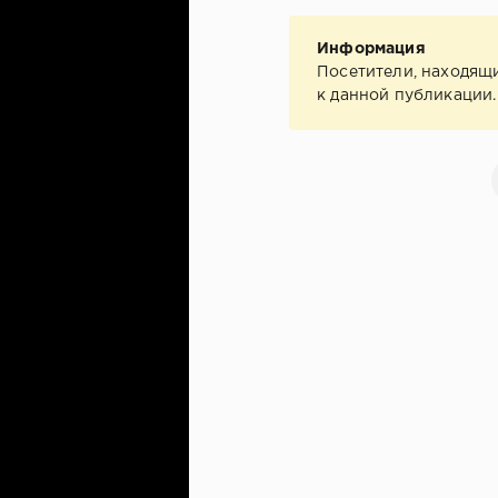
Информация
Посетители, находящ
к данной публикации.