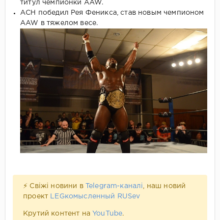
титул чемпионки AAW.
АСН победил Рея Феникса, став новым чемпионом
AAW в тяжелом весе.
⚡ Свіжі новини в
Telegram-каналі
, наш новий
проект
LEGкомысленный RUSev
Крутий контент на
YouTube
.