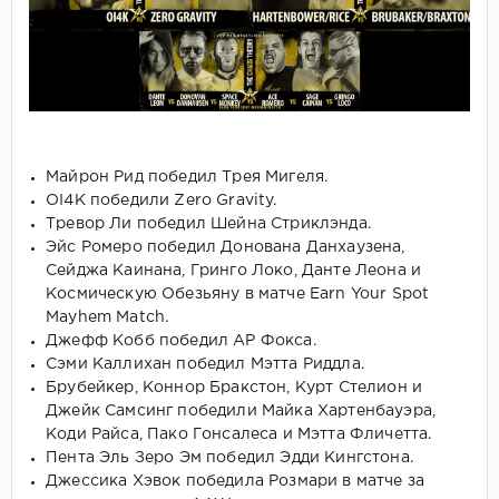
Майрон Рид победил Трея Мигеля.
OI4K победили Zero Gravity.
Тревор Ли победил Шейна Стриклэнда.
Эйс Ромеро победил Донована Данхаузена,
Сейджа Каинана, Гринго Локо, Данте Леона и
Космическую Обезьяну в матче Earn Your Spot
Mayhem Match.
Джефф Кобб победил АР Фокса.
Сэми Каллихан победил Мэтта Риддла.
Брубейкер, Коннор Бракстон, Курт Стелион и
Джейк Самсинг победили Майка Хартенбауэра,
Коди Райса, Пако Гонсалеса и Мэтта Фличетта.
Пента Эль Зеро Эм победил Эдди Кингстона.
Джессика Хэвок победила Розмари в матче за