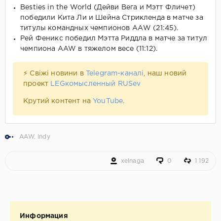
Besties in the World (Дейви Вега и Мэтт Фличет)
победили Кита Ли и Шейна Стрикленда в матче за
титулы командных чемпионов ААW (21:45).
Рей Феникс победил Мэтта Риддла в матче за титул
чемпиона AAW в тяжелом весе (11:12).
⚡ Свіжі новини в
Telegram-каналі
, наш новий
проект
LEGкомысленный RUSev
Крутий контент на
YouTube
.
AAW
,
Indy
xelnaga
0
1 192
Информация