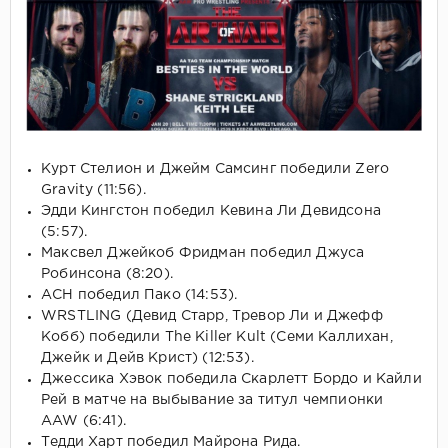
Курт Стелион и Джейм Самсинг победили Zero
Gravity (11:56).
Эдди Кингстон победил Кевина Ли Девидсона
(5:57).
Максвел Джейкоб Фридман победил Джуса
Робинсона (8:20).
АСН победил Пако (14:53).
WRSTLING (Девид Старр, Тревор Ли и Джефф
Кобб) победили The Killer Kult (Семи Каллихан,
Джейк и Дейв Крист) (12:53).
Джессика Хэвок победила Скарлетт Бордо и Кайли
Рей в матче на выбывание за титул чемпионки
AAW (6:41).
Тедди Харт победил Майрона Рида.