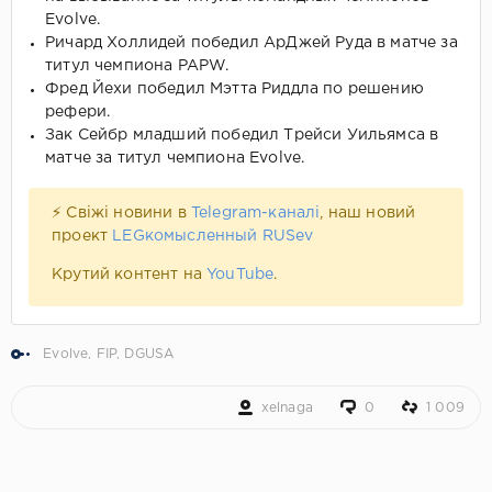
Evolve.
Ричард Холлидей победил АрДжей Руда в матче за
титул чемпиона PAPW.
Фред Йехи победил Мэтта Риддла по решению
рефери.
Зак Сейбр младший победил Трейси Уильямса в
матче за титул чемпиона Evolve.
⚡ Свіжі новини в
Telegram-каналі
, наш новий
проект
LEGкомысленный RUSev
Крутий контент на
YouTube
.
Evolve
,
FIP
,
DGUSA
xelnaga
0
1 009