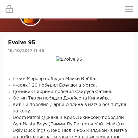
Evolve 95
16/10/2017 11:45
Шейн Мерсер победил Майки Вебба.
Жарек 1:20 победил Брендона Уотса.
Доминик Гаррини победил Сайруса Сатина.
Остин Теори победил Джейсона Кинкейда.
Кит Ли победил Дарби Аллина в матче без титула
на кону.
Doom Patrol (Джака и Крис Дикинсон) победили
GymNasty Boys (Тимми Лу Реттон и Уайт Майк) и
Ugly Ducklings (Ленс Люд и Роб Килджой) в матче
на выбывание за титулы командных чемпионов