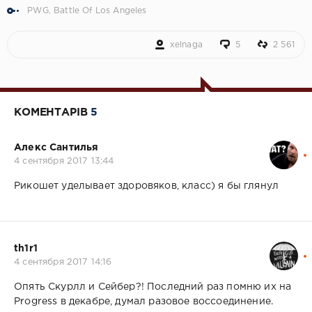
PWG
,
Battle Of Los Angeles
xelnaga
5
2 561
КОМЕНТАРІВ
5
Алекс Сантилья
4 сентября 2017 13:44
Рикошет уделывает здоровяков, класс) я бы глянул
th1r1
4 сентября 2017 14:16
Опять Скурлл и Сейбер?! Последний раз помню их на
Progress в декабре, думал разовое воссоединение.