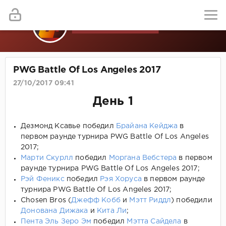
PWG Battle Of Los Angeles 2017
27/10/2017 09:41
День 1
Дезмонд Ксавье победил
Брайана Кейджа
в
первом раунде турнира PWG Battle Of Los Angeles
2017;
Марти Скурлл
победил
Моргана Вебстера
в первом
раунде турнира PWG Battle Of Los Angeles 2017;
Рэй Феникс
победил
Рэя Хоруса
в первом раунде
турнира PWG Battle Of Los Angeles 2017;
Chosen Bros (
Джефф Кобб
и
Мэтт Риддл
) победили
Донована Дижака
и
Кита Ли
;
Пента Эль Зеро Эм
победил
Мэтта Сайдела
в