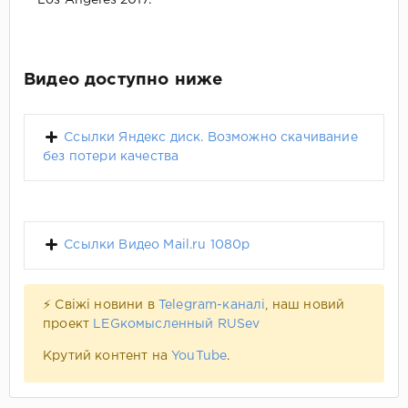
Видео доступно ниже
Ссылки Яндекс диск. Возможно скачивание
без потери качества
Ссылки Видео Mail.ru 1080p
⚡ Свіжі новини в
Telegram-каналі
, наш новий
проект
LEGкомысленный RUSev
Крутий контент на
YouTube
.