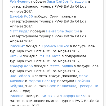
Рэй Феникс
победил
Зака Сэйбра Младшего
в
четвертьфинале турнира PWG Battle Of Los
Angeles 2017;
Джефф Кобб
победил Сэми Гуэвару в
четвертьфинале турнира PWG Battle Of Los
Angeles 2017;
Мэтт Риддл
победил
Пента Эль Зеро Эм
в
четвертьфинале турнира PWG Battle Of Los
Angeles 2017;
Рикошет
победил
Трэвиса Бэнкса
в полуфинале
турнира PWG Battle Of Los Angeles 2017;
Кит Ли
победил
Рэя Феникса
в полуфинале
турнира PWG Battle Of Los Angeles 2017;
Джефф Кобб
победил
Мэтта Риддла
в полуфинале
турнира PWG Battle Of Los Angeles 2017;
Чак Тейлор
, Фламита, Джоуи Джанела,
Марк
Хаскинс
и
Морган Вебстер
победили
Брайана
Кейджа
, Джона Рока,
Сэми Каллихана
,
Тревора Ли
и Вальтера;
Рикошет
победил
Кита Ли
и
Джеффа Кобба
в
матче на выбывание выиграв турнир PWG Battle Of
Los Angeles 2017.