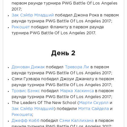
первом раунде турнира PWG Battle Of Los Angeles
2017;
Зак Сэйбр Младший
победил Джона Рока в первом
раунде турнира PWG Battle Of Los Angeles 2017;
Рикошет
победил Фламиту в первом раунде
турнира PWG Battle Of Los Angeles 2017.
День 2
Донован Дижак
победил
Тревора Ли
в первом
раунде турнира PWG Battle Of Los Angeles 2017;
Сэми Гуэвара победил Джоуи Джанелу в первом
раунде турнира PWG Battle Of Los Angeles 2017;
Трэвис Бэнкс
победил
Марка Хаскинса
в первом
раунде турнира PWG Battle Of Los Angeles 2017;
The Leaders Of The New School (
Марти Скурлл
и
Зак Сэйбр Младший
) победили
Мэтта Сайдела
и
Рикошета
;
Джефф Кобб
победил
Сэми Каллихана
в первом
раунде турнира PWG Battle Of Los Angeles 2017;