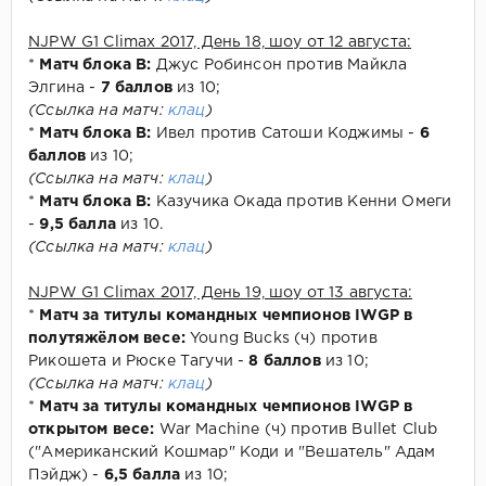
NJPW G1 Climax 2017, День 18, шоу от 12 августа:
*
Матч блока В:
Джус Робинсон против Майкла
Элгина -
7 баллов
из 10;
(Ссылка на матч:
клац
)
*
Матч блока В:
Ивел против Сатоши Коджимы -
6
баллов
из 10;
(Ссылка на матч:
клац
)
*
Матч блока В:
Казучика Окада против Кенни Омеги
-
9,5 балла
из 10.
(Ссылка на матч:
клац
)
NJPW G1 Climax 2017, День 19, шоу от 13 августа:
*
Матч за титулы командных чемпионов IWGP в
полутяжёлом весе:
Young Bucks (ч) против
Рикошета и Рюске Тагучи -
8 баллов
из 10;
(Ссылка на матч:
клац
)
*
Матч за титулы командных чемпионов IWGP в
открытом весе:
War Machine (ч) против Bullet Club
("Американский Кошмар" Коди и "Вешатель" Адам
Пэйдж) -
6,5 балла
из 10;