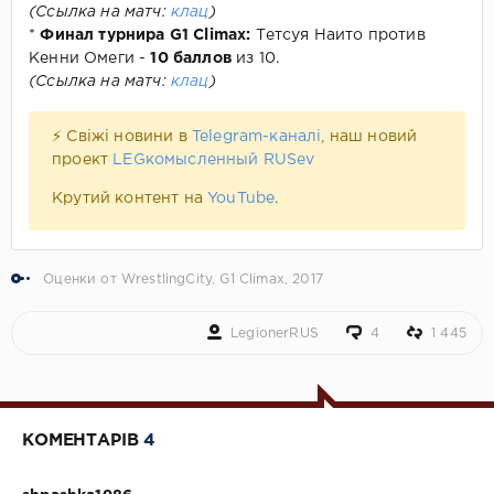
(Ссылка на матч:
клац
)
*
Финал турнира G1 Climax:
Тетсуя Наито против
Кенни Омеги -
10 баллов
из 10.
(Ссылка на матч:
клац
)
⚡ Свіжі новини в
Telegram-каналі
, наш новий
проект
LEGкомысленный RUSev
Крутий контент на
YouTube
.
Оценки от WrestlingCity
,
G1 Climax
,
2017
LegionerRUS
4
1 445
КОМЕНТАРІВ
4