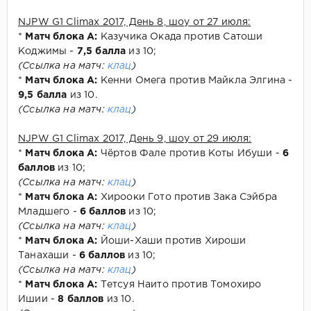
NJPW G1 Climax 2017, День 8, шоу от 27 июля:
*
Матч блока А:
Казучика Окада против Сатоши
Коджимы -
7,5 балла
из 10;
(Ссылка на матч:
клац
)
*
Матч блока А:
Кенни Омега против Майкла Элгина -
9,5 балла
из 10.
(Ссылка на матч:
клац
)
NJPW G1 Climax 2017, День 9, шоу от 29 июля:
*
Матч блока А:
Чёртов Фале против Коты Ибуши -
6
баллов
из 10;
(Ссылка на матч:
клац
)
*
Матч блока А:
Хирооки Гото против Зака Сэйбра
Младшего -
6 баллов
из 10;
(Ссылка на матч:
клац
)
*
Матч блока А:
Йоши-Хаши против Хироши
Танахаши -
6 баллов
из 10;
(Ссылка на матч:
клац
)
*
Матч блока А:
Тетсуя Наито против Томохиро
Ишии -
8 баллов
из 10.