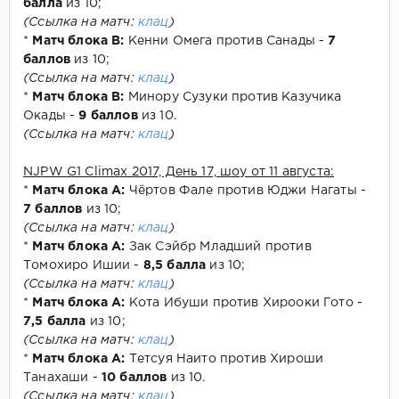
балла
из 10;
(Ссылка на матч:
клац
)
*
Матч блока В:
Кенни Омега против Санады -
7
баллов
из 10;
(Ссылка на матч:
клац
)
*
Матч блока В:
Минору Сузуки против Казучика
Окады -
9 баллов
из 10.
(Ссылка на матч:
клац
)
NJPW G1 Climax 2017, День 17, шоу от 11 августа:
*
Матч блока А:
Чёртов Фале против Юджи Нагаты -
7 баллов
из 10;
(Ссылка на матч:
клац
)
*
Матч блока А:
Зак Сэйбр Младший против
Томохиро Ишии -
8,5 балла
из 10;
(Ссылка на матч:
клац
)
*
Матч блока А:
Кота Ибуши против Хирооки Гото -
7,5 балла
из 10;
(Ссылка на матч:
клац
)
*
Матч блока А:
Тетсуя Наито против Хироши
Танахаши -
10 баллов
из 10.
(Ссылка на матч:
клац
)