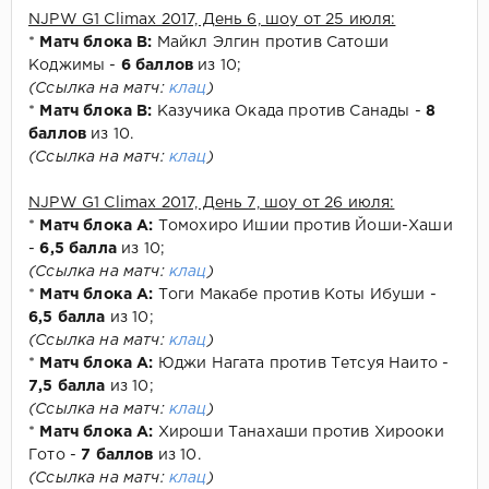
NJPW G1 Climax 2017, День 6, шоу от 25 июля:
*
Матч блока В:
Майкл Элгин против Сатоши
Коджимы -
6 баллов
из 10;
(Ссылка на матч:
клац
)
*
Матч блока В:
Казучика Окада против Санады -
8
баллов
из 10.
(Ссылка на матч:
клац
)
NJPW G1 Climax 2017, День 7, шоу от 26 июля:
*
Матч блока А:
Томохиро Ишии против Йоши-Хаши
-
6,5 балла
из 10;
(Ссылка на матч:
клац
)
*
Матч блока А:
Тоги Макабе против Коты Ибуши -
6,5 балла
из 10;
(Ссылка на матч:
клац
)
*
Матч блока А:
Юджи Нагата против Тетсуя Наито -
7,5 балла
из 10;
(Ссылка на матч:
клац
)
*
Матч блока А:
Хироши Танахаши против Хирооки
Гото -
7 баллов
из 10.
(Ссылка на матч:
клац
)