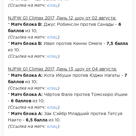
(Ссылка на матч:
клац
)
NJPW G1 Climax 2017, День 12, шоу от 02 августа:
*
Матч блока В:
Джус Робинсон против Санады -
6
баллов
из 10;
(Ссылка на матч:
клац
)
*
Матч блока В:
Ивел против Кенни Омеги -
7,5 балла
из 10.
(Ссылка на матч:
клац
)
NJPW G1 Climax 2017, День 13, шоу от 04 августа:
*
Матч блока А:
Кота Ибуши против Юджи Нагаты -
7
баллов
из 10;
(Ссылка на матч:
клац
)
*
Матч блока А:
Чёртов Фале против Томохиро Ишии
-
6 баллов
из 10;
(Ссылка на матч:
клац
)
*
Матч блока А:
Зак Сэйбр Младший против Тетсуя
Наито -
6,5 балла
из 10.
(Ссылка на матч:
клац
)