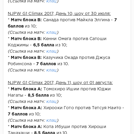
(Ссылка на матч:
клац
)
NJPW G1 Climax 2017, День 10, шоу от 30 июля:
*
Матч блока В:
Санада против Майкла Элгина -
7
баллов
из 10;
(Ссылка на матч:
клац
)
*
Матч блока В:
Кенни Омега против Сатоши
Коджимы -
6,5 балла
из 10;
(Ссылка на матч:
клац
)
*
Матч блока В:
Казучика Окада против Джуса
Робинсона -
7 баллов
из 10.
(Ссылка на матч:
клац
)
NJPW G1 Climax 2017, День 11, шоу от 01 августа:
*
Матч блока А:
Томохиро Ишии против Юджи
Нагаты -
8,5 балла
из 10;
(Ссылка на матч:
клац
)
*
Матч блока А:
Хирооки Гото против Тетсуя Наито -
7 баллов
из 10;
(Ссылка на матч:
клац
)
*
Матч блока А:
Кота Ибуши против Хироши
Танахаши -
8,5 балла
из 10.