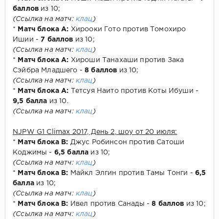
баллов
из 10;
(Ссылка на матч:
клац
)
*
Матч блока А:
Хирооки Гото против Томохиро
Ишии -
7 баллов
из 10;
(Ссылка на матч:
клац
)
*
Матч блока А:
Хироши Танахаши против Зака
Сэйбра Младшего -
8 баллов
из 10;
(Ссылка на матч:
клац
)
*
Матч блока А:
Тетсуя Наито против Коты Ибуши -
9,5 балла
из 10.
(Ссылка на матч:
клац
)
NJPW G1 Climax 2017, День 2, шоу от 20 июля:
*
Матч блока В:
Джус Робинсон против Сатоши
Коджимы -
6,5 балла
из 10;
(Ссылка на матч:
клац
)
*
Матч блока В:
Майкл Элгин против Тамы Тонги -
6,5
балла
из 10;
(Ссылка на матч:
клац
)
*
Матч блока В:
Ивел против Санады -
8 баллов
из 10;
(Ссылка на матч:
клац
)