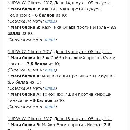
NJPW G1 Climax 2017, День 14, шоу от 05 августа:
*
Матч блока В:
Кенни Омега против Джуса
Робинсона -
6 баллов
из 10;
(Ссылка на матч:
клац
)
*
Матч блока В:
Казучика Окада против Ивела -
8,5
балла
из 10.
(Ссылка на матч:
клац
)
NJPW G1 Climax 2017, День 15, шоу от 06 августа:
*
Матч блока А:
Зак Сэйбр Младший против Юджи
Нагаты -
7,5 балла
из 10;
(Ссылка на матч:
клац
)
*
Матч блока А:
Йоши-Хаши против Коты Ибуши -
6,5 балла
из 10;
(Ссылка на матч:
клац
)
*
Матч блока А:
Томохиро Ишии против Хироши
Танахаши -
9 баллов
из 10.
(Ссылка на матч:
клац
)
NJPW G1 Climax 2017, День 16, шоу от 08 августа:
*
Матч блока В:
Майкл Элгин против Ивела -
7,5