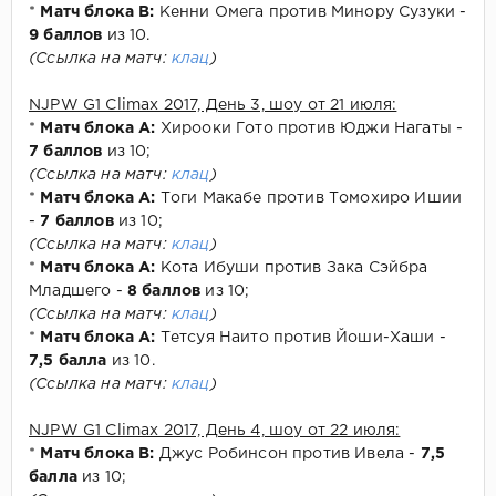
*
Матч блока В:
Кенни Омега против Минору Сузуки -
9 баллов
из 10.
(Ссылка на матч:
клац
)
NJPW G1 Climax 2017, День 3, шоу от 21 июля:
*
Матч блока А:
Хирооки Гото против Юджи Нагаты -
7 баллов
из 10;
(Ссылка на матч:
клац
)
*
Матч блока А:
Тоги Макабе против Томохиро Ишии
-
7 баллов
из 10;
(Ссылка на матч:
клац
)
*
Матч блока А:
Кота Ибуши против Зака Сэйбра
Младшего -
8 баллов
из 10;
(Ссылка на матч:
клац
)
*
Матч блока А:
Тетсуя Наито против Йоши-Хаши -
7,5 балла
из 10.
(Ссылка на матч:
клац
)
NJPW G1 Climax 2017, День 4, шоу от 22 июля:
*
Матч блока В:
Джус Робинсон против Ивела -
7,5
балла
из 10;