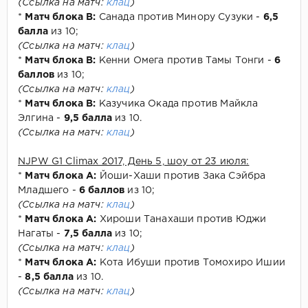
(Ссылка на матч:
клац
)
*
Матч блока В:
Санада против Минору Сузуки -
6,5
балла
из 10;
(Ссылка на матч:
клац
)
*
Матч блока В:
Кенни Омега против Тамы Тонги -
6
баллов
из 10;
(Ссылка на матч:
клац
)
*
Матч блока В:
Казучика Окада против Майкла
Элгина -
9,5 балла
из 10.
(Ссылка на матч:
клац
)
NJPW G1 Climax 2017, День 5, шоу от 23 июля:
*
Матч блока А:
Йоши-Хаши против Зака Сэйбра
Младшего -
6 баллов
из 10;
(Ссылка на матч:
клац
)
*
Матч блока А:
Хироши Танахаши против Юджи
Нагаты -
7,5 балла
из 10;
(Ссылка на матч:
клац
)
*
Матч блока А:
Кота Ибуши против Томохиро Ишии
-
8,5 балла
из 10.
(Ссылка на матч:
клац
)