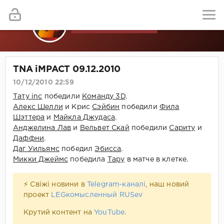
TNA iMPACT 09.12.2010
10/12/2010 22:59
Тату inc
победили
Команду 3D
.
Алекс Шелли
и Крис
Сэйбин
победили
Фила
Шэттера
и
Майкла Джудаса
.
Анджелина Лав
и
Вельвет Скай
победили
Сариту
и
Даффни
.
Даг Уильямс
победил
Эбисса
.
Микки Джеймс
победила
Тару
в матче в клетке.
⚡ Свіжі новини в
Telegram-каналі
, наш новий
проект
LEGкомысленный RUSev
Крутий контент на
YouTube
.