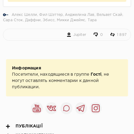
Алекс Шелли
,
Фил Шэттер
,
Анджелина Лав
,
Вельвет Скай
,
Сара Сток
,
Даффни
,
Эбисс
,
Микки Джеймс
,
Тара
Jupiter
0
1 897
Информация
Посетители, находящиеся в группе
Гості
, не
могут оставлять комментарии к данной
публикации.
ПУБЛІКАЦІЇ