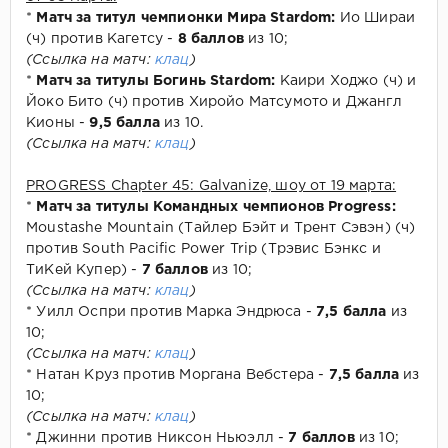
*
Матч за титул чемпионки Мира Stardom:
Ио Шираи
(ч) против Кагетсу -
8 баллов
из 10;
(Ссылка на матч:
клац
)
*
Матч за титулы Богинь Stardom:
Каири Ходжо (ч) и
Йоко Бито (ч) против Хиройо Матсумото и Джангл
Кионы -
9,5 балла
из 10.
(Ссылка на матч:
клац
)
PROGRESS Chapter 45: Galvanize, шоу от 19 марта:
*
Матч за титулы Командных чемпионов Progress:
Moustashe Mountain (Тайлер Бэйт и Трент Сэвэн) (ч)
против South Pacific Power Trip (Трэвис Бэнкс и
ТиКей Купер) -
7 баллов
из 10;
(Ссылка на матч:
клац
)
* Уилл Оспри против Марка Эндрюса -
7,5 балла
из
10;
(Ссылка на матч:
клац
)
* Натан Круз против Моргана Вебстера -
7,5 балла
из
10;
(Ссылка на матч:
клац
)
* Джинни против Никсон Ньюэлл -
7 баллов
из 10;