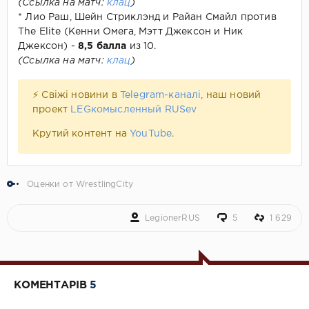
(Ссылка на матч:
клац
)
* Лио Раш, Шейн Стриклэнд и Райан Смайл против
The Elite (Кенни Омега, Мэтт Джексон и Ник
Джексон) -
8,5 балла
из 10.
(Ссылка на матч:
клац
)
⚡ Свіжі новини в
Telegram-каналі
, наш новий
проект
LEGкомысленный RUSev
Крутий контент на
YouTube
.
Оценки от WrestlingCity
LegionerRUS
5
1 629
КОМЕНТАРІВ
5