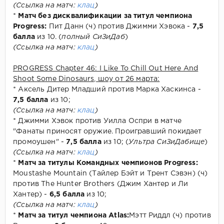
(Ссылка на матч:
клац
)
*
Матч без дисквалификации за титул чемпиона
Progress:
Пит Данн (ч) против Джимми Хэвока -
7,5
балла
из 10. (
полный СиЗиДаб
)
(Ссылка на матч:
клац
)
PROGRESS Chapter 46: I Like To Chill Out Here And
Shoot Some Dinosaurs, шоу от 26 марта:
* Аксель Дитер Младший против Марка Хаскинса -
7,5 балла
из 10;
(Ссылка на матч:
клац
)
* Джимми Хэвок против Уилла Оспри в матче
"Фанаты приносят оружие. Проигравший покидает
промоушен" -
7,5 балла
из 10; (
Ультра СиЗиДабище
)
(Ссылка на матч:
клац
)
*
Матч за титулы Командных чемпионов Progress:
Moustashe Mountain (Тайлер Бэйт и Трент Сэвэн) (ч)
против The Hunter Brothers (Джим Хантер и Ли
Хантер) -
6,5 балла
из 10;
(Ссылка на матч:
клац
)
*
Матч за титул чемпиона Atlas:
Мэтт Риддл (ч) против