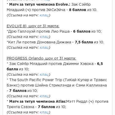
*
Матч за титул чемпиона Evolve.:
Зак Сэйбр
Младший (ч) против ЭйСиЭйча -
8 баллов
из 10.
(Ссылка на матч:
клац
)
EVOLVE 81, шоу от 31 марта:
*Дрю Галлоуэй против Лио Раша -
6 баллов
из 10;
(Ссылка на матч:
клац
)
*Кит Ли против Донована Дижака -
7,5 балла
из 10.
(Ссылка на матч:
клац
)
PROGRESS Orlando, шоу от 31 марта:
* Зак Сэйбр Младший против Джимми Хэвока -
6,5
балла
из 10;
(Ссылка на матч:
клац
)
* The South Pacific Power Trip (ТиКей Купер и Трэвис
Бэнкс) против Шейна Стриклэнда и Сэми Каллихана
-
7 баллов
из 10;
(Ссылка на матч:
клац
)
*
Матч за титул чемпиона Atlas:
Мэтт Риддл (ч) против
Трента Сэвэна -
7 баллов
из 10;
(Ссылка на матч:
клац
)