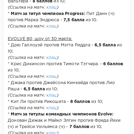
Вальтера -
8 баллов
из 10;
(Ссылка на матч:
клац
)
*
Матч за титул чемпиона Progress:
Пит Данн (ч)
против Марка Эндрюса -
7,5 балла
из 10.
(Ссылка на матч:
клац
)
EVOLVE 80, шоу от 30 марта:
* Дрю Галлоуэй против Мэтта Риддла -
6,5 балла
из
10;
(Ссылка на матч:
клац
)
* Крис Дикинсон против Тимоти Тэтчера. -
6 баллов
из 10;
(Ссылка на матч:
клац
)
* Джака против Джейсона Кинкейда против Лио
Раша -
6,5 балла
из 10;
(Ссылка на матч:
клац
)
* Кит Ли против Рикошета -
8 баллов
из 10;
(Ссылка на матч:
клац
)
*
Матч за титулы командных чемпионов Evolve:
Донован Дижак и Майкл Элгин против Фреда Йехи
(ч) и Трейси Уильямса (ч) -
7 баллов
из 10;
(Ссылка на матч:
клац
)