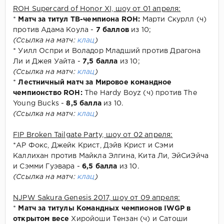
ROH Supercard of Honor XI, шоу от 01 апреля:
*
Матч за титул ТВ-чемпиона ROH:
Марти Скурлл (ч)
против Адама Коула -
7 баллов
из 10;
(Ссылка на матч:
клац
)
* Уилл Оспри и Воладор Младший против Драгона
Ли и Джея Уайта -
7,5 балла
из 10;
(Ссылка на матч:
клац
)
*
Лестничный матч за Мировое командное
чемпионство ROH:
The Hardy Boyz (ч) против The
Young Bucks -
8,5 балла
из 10.
(Ссылка на матч:
клац
)
FIP Broken Tailgate Party, шоу от 02 апреля:
*АР Фокс, Джейк Крист, Дэйв Крист и Сэми
Каллихан против Майкла Элгина, Кита Ли, ЭйСиЭйча
и Сэмми Гуэвара -
6,5 балла
из 10.
(Ссылка на матч:
клац
)
NJPW Sakura Genesis 2017, шоу от 09 апреля:
*
Матч за титулы Командных чемпионов IWGP в
открытом весе
Хиройоши Тензан (ч) и Сатоши