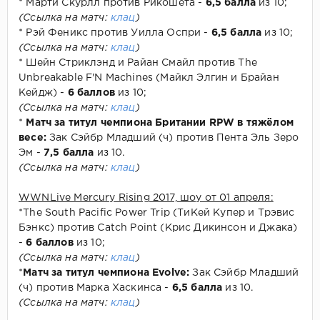
* Марти Скурлл против Рикошета -
6,5 балла
из 10;
(Ссылка на матч:
клац
)
* Рэй Феникс против Уилла Оспри -
6,5 балла
из 10;
(Ссылка на матч:
клац
)
* Шейн Стриклэнд и Райан Смайл против The
Unbreakable F'N Machines (Майкл Элгин и Брайан
Кейдж) -
6 баллов
из 10;
(Ссылка на матч:
клац
)
*
Матч за титул чемпиона Британии RPW в тяжёлом
весе:
Зак Сэйбр Младший (ч) против Пента Эль Зеро
Эм -
7,5 балла
из 10.
(Ссылка на матч:
клац
)
WWNLive Mercury Rising 2017, шоу от 01 апреля:
*The South Pacific Power Trip (ТиКей Купер и Трэвис
Бэнкс) против Catch Point (Крис Дикинсон и Джака)
-
6 баллов
из 10;
(Ссылка на матч:
клац
)
*
Матч за титул чемпиона Evolve:
Зак Сэйбр Младший
(ч) против Марка Хаскинса -
6,5 балла
из 10.
(Ссылка на матч:
клац
)