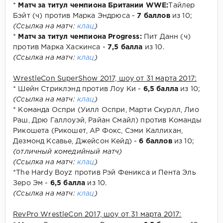
*
Матч за титул чемпиона Британии WWE:
Тайлер
Бэйт (ч) против Марка Эндрюса -
7 баллов
из 10;
(Ссылка на матч:
клац
)
*
Матч за титул чемпиона Progress:
Пит Данн (ч)
против Марка Хаскинса -
7,5 балла
из 10.
(Ссылка на матч:
клац
)
WrestleCon SuperShow 2017, шоу от 31 марта 2017:
* Шейн Стриклэнд против Лоу Ки -
6,5 балла
из 10;
(Ссылка на матч:
клац
)
* Команда Оспри (Уилл Оспри, Марти Скурлл, Лио
Раш, Дрю Галлоуэй, Райан Смайл) против Команды
Рикошета (Рикошет, АР Фокс, Сэми Каллихан,
Дезмонд Ксавье, Джейсон Кейд) -
6 баллов
из 10;
(отличный комедийный матч)
(Ссылка на матч:
клац
)
*The Hardy Boyz против Рэй Феникса и Пента Эль
Зеро Эм -
6,5 балла
из 10.
(Ссылка на матч:
клац
)
RevPro WrestleCon 2017, шоу от 31 марта 2017: