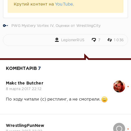
Крутий контент на
YouTube
.
PWG Mystery Vortex IV
,
Оценки от WrestlingCity
LegionerRUS
7
1 036
КОМЕНТАРІВ
7
Makc the Butcher
8 марта 2017 22:12
По ходу читали (с) рестлинг, а не смотрели.
WrestlingFunNew