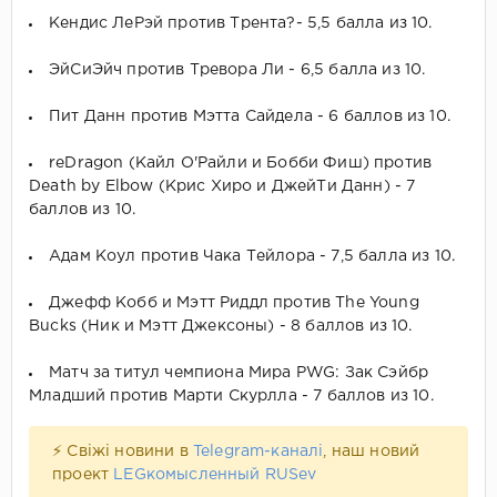
Кендис ЛеРэй против Трента?- 5,5 балла из 10.
ЭйСиЭйч против Тревора Ли - 6,5 балла из 10.
Пит Данн против Мэтта Сайдела - 6 баллов из 10.
reDragon (Кайл О'Райли и Бобби Фиш) против
Death by Elbow (Крис Хиро и ДжейТи Данн) - 7
баллов из 10.
Адам Коул против Чака Тейлора - 7,5 балла из 10.
Джефф Кобб и Мэтт Риддл против The Young
Bucks (Ник и Мэтт Джексоны) - 8 баллов из 10.
Матч за титул чемпиона Мира PWG: Зак Сэйбр
Младший против Марти Скурлла - 7 баллов из 10.
⚡ Свіжі новини в
Telegram-каналі
, наш новий
проект
LEGкомысленный RUSev