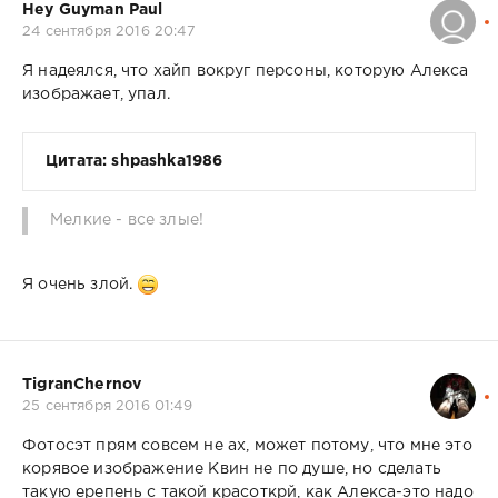
Hey Guyman Paul
24 сентября 2016 20:47
Я надеялся, что хайп вокруг персоны, которую Алекса
изображает, упал.
Цитата: shpashka1986
Мелкие - все злые!
Я очень злой.
TigranChernov
25 сентября 2016 01:49
Фотосэт прям совсем не ах, может потому, что мне это
корявое изображение Квин не по душе, но сделать
такую ерепень с такой красоткрй, как Алекса-это надо