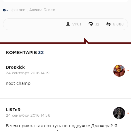
фотосет
,
Алекса Блисс
Virus
32
6 888
КОМЕНТАРІВ
32
Dropkick
24 сентября 2016 14:19
next champ
LiSTeR
24 сентября 2016 14:56
В чем прикол так сохнуть по подружке Джокера? Я