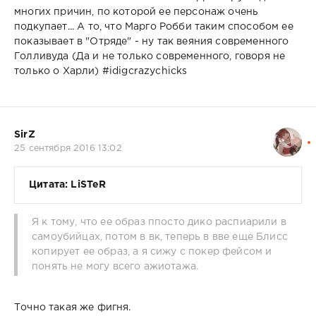
многих причин, по которой ее персонаж очень
подкупает... А то, что Марго Робби таким способом ее
показывает в "Отряде" - ну так веяния современного
Голливуда (Да и не только современного, говоря не
только о Харли) #idigcrazychicks
SirZ
25 сентября 2016 13:02
Цитата: LiSTeR
Я к тому, что ее образ ппосто дико распиарили в
самоубийцах, потом в вк, теперь в вве еще Блисс
копирует ее образ, а я сижу с покер фейсом и
понять не могу всего ажиотажа.
Точно такая же фигня.