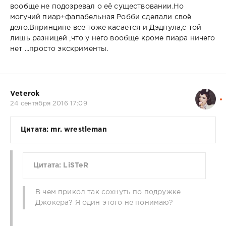
вообще не подозревал о её существовании.Но
могучий пиар+фапабельная Робби сделали своё
дело.Впринципе все тоже касается и Дэдпула,с той
лишь разницей ,что у него вообще кроме пиара ничего
нет ...просто экскрименты.
Veterok
24 сентября 2016 17:09
Цитата: mr. wrestleman
Цитата: LiSTeR
В чем прикол так сохнуть по подружке
Джокера? Я один этого не понимаю?