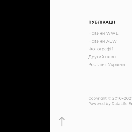
ПУБЛІКАЦІЇ
Новини WWE
Новини AEW
Фотографії
Другий план
Рестлінг України
Copyright © 2010–202
Powered by DataLife E