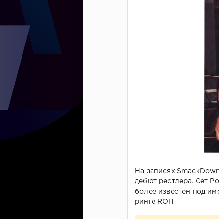
На записях SmackDown
дебют рестлера. Сет Р
более известен под им
ринге ROH.