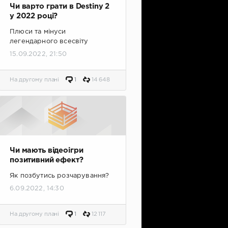
Чи варто грати в Destiny 2
у 2022 році?
Плюси та мінуси
легендарного всесвіту
15.09.2022, 21:50
На другому плані
1
14 648
Чи мають відеоігри
позитивний ефект?
Як позбутись розчарування?
6.09.2022, 14:30
На другому плані
1
12 117