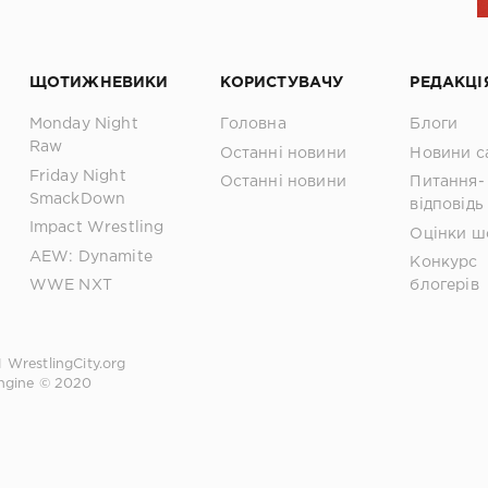
ЩОТИЖНЕВИКИ
КОРИСТУВАЧУ
РЕДАКЦІ
Monday Night
Головна
Блоги
Raw
Останні новини
Новини с
Friday Night
Останні новини
Питання-
SmackDown
відповідь
Impact Wrestling
Оцінки ш
AEW: Dynamite
Конкурс
WWE NXT
блогерів
1
WrestlingCity.org
ngine © 2020