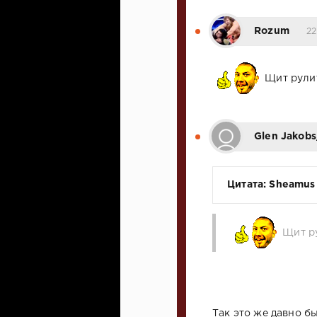
Rozum
22
Щит рули
Glen Jakobs_
Цитата: Sheamus
Щит р
Так это же давно б