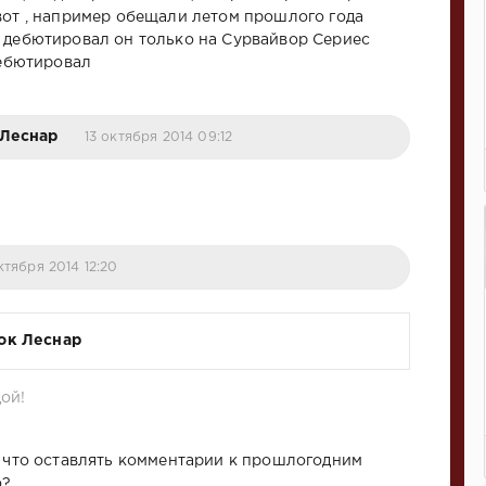
вот , например обещали летом прошлого года
 дебютировал он только на Сурвайвор Сериес
дебютировал
Леснар
13 октября 2014 09:12
ктября 2014 12:20
ок Леснар
дой!
, что оставлять комментарии к прошлогодним
о?