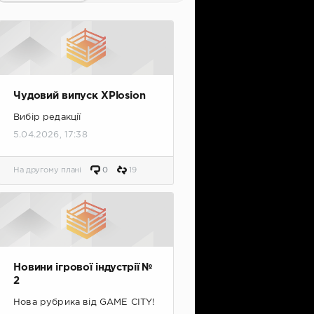
Чудовий випуск XPlosion
Вибір редакції
5.04.2026, 17:38
На другому плані
0
19
Новини ігрової індустрії №
2
Нова рубрика від GAME CITY!