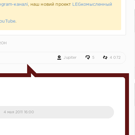
egram-каналі
, наш новий проект
LEGкомысленный
ouTube
.
ROH
Jupiter
5
4 072
4 мая 2011 16:00