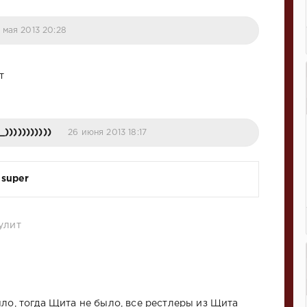
 мая 2013 20:28
т
)))))))))))
26 июня 2013 18:17
 super
улит
ыло, тогда Щита не было, все рестлеры из Щита