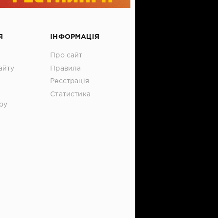
Я
ІНФОРМАЦІЯ
Про сайт
айту
Правила
Реєстрація
Статистика
оу