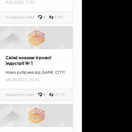
4.10.2022, 11:52
На другому плані
0
9 109
Свіжі новини ігрової
індустрії № 1
Нова рубрика від GAME CITY!
28.09.2022, 02:16
На другому плані
0
14 774