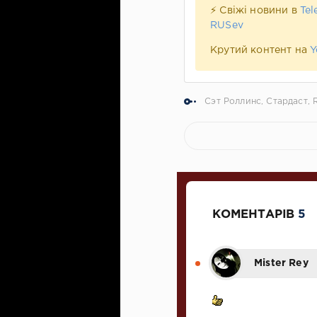
⚡ Свіжі новини в
Tel
RUSev
Крутий контент на
Y
Сэт Роллинс
,
Стардаст
,
КОМЕНТАРІВ
5
Mister Rey