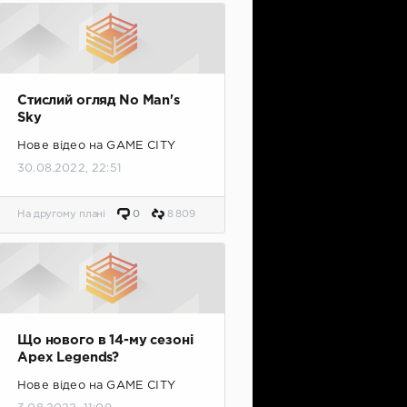
Стислий огляд No Man's
Sky
Нове відео на GAME CITY
30.08.2022, 22:51
На другому плані
0
8 809
Що нового в 14-му сезоні
Apex Legends?
Нове відео на GAME CITY