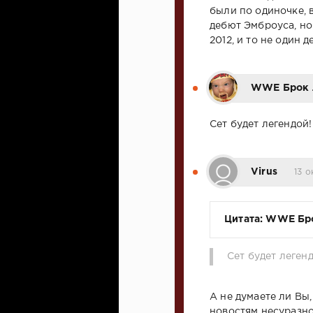
были по одиночке, 
дебют Эмброуса, но
2012, и то не один 
WWE Брок 
Сет будет легендой!
Virus
13 о
Цитата: WWE Бр
Сет будет леген
А не думаете ли Вы
новостям несуразн