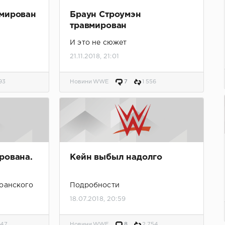
вмирован
Браун Строумэн
травмирован
И это не сюжет
21.11.2018, 21:01
93
Новини WWE
7
1 556
рована.
Кейн выбыл надолго
оанского
Подробности
18.07.2018, 20:59
847
Новини WWE
8
2 754