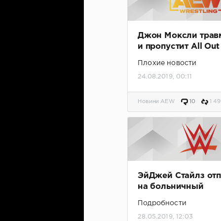
Джон Моксли трав
и пропустит All Out
замена
Плохие новости
24.08.2019, 00:11
Новини AEW
10
1 49
ЭйДжей Стайлз от
на больничный
Подробности
28.05.2019, 12:03