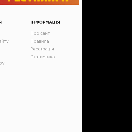
Я
ІНФОРМАЦІЯ
Про сайт
айту
Правила
Реєстрація
Статистика
оу