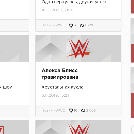
Одна вернулась, другая ушла
18.01.2020, 21:18
8
Новини WWE
3
1 328
Алекса Блисс
травмирована
х шоу
Хрустальная кукла
6.11.2019, 13:21
Новини WWE
10
2 066