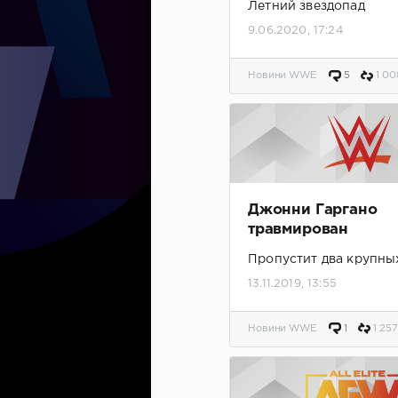
Летний звездопад
9.06.2020, 17:24
Новини WWE
5
1 00
Джонни Гаргано
травмирован
Пропустит два крупны
13.11.2019, 13:55
Новини WWE
1
1 257