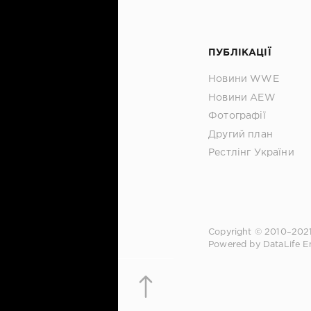
ПУБЛІКАЦІЇ
Новини WWE
Новини AEW
Фотографії
Другий план
Рестлінг України
Copyright © 2010–202
Powered by DataLife E