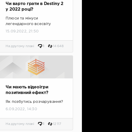
Чи варто грати в Destiny 2
у 2022 році?
Плюси та мінуси
легендарного всесвіту
15.09.2022, 21:50
На другому плані
1
14 648
Чи мають відеоігри
позитивний ефект?
Як позбутись розчарування?
6.09.2022, 14:30
На другому плані
1
12 117