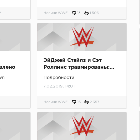
2
Новини WWE
13
1 506
ЭйДжей Стайлз и Сэт
влено
Роллинс травмированы:
обновлено
wn
Подробности
7.02.2019, 14:01
7
Новини WWE
16
2 357