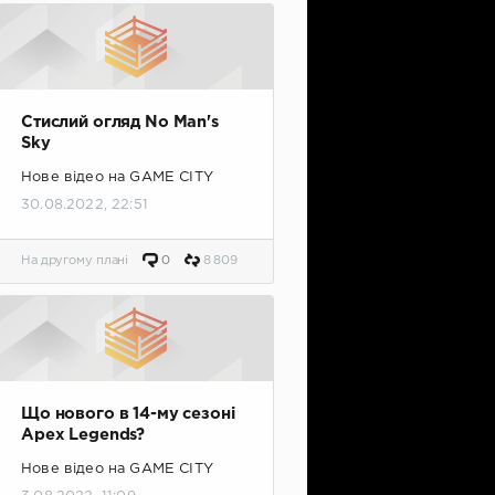
Стислий огляд No Man's
Sky
Нове відео на GAME CITY
30.08.2022, 22:51
На другому плані
0
8 809
Що нового в 14-му сезоні
Apex Legends?
Нове відео на GAME CITY