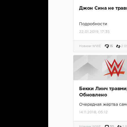
Джон Сина не тра
Подробности
22.01.2019, 17:35
Новини WWE
15
2 0
Бекки Линч травми
Обновлено
Очередная жертва сам
маньяка
14.11.2018, 05:12
Новини WWE
30
2 