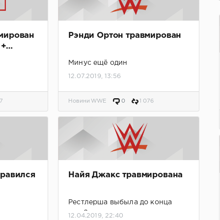
мирован
Рэнди Ортон травмирован
 +
Минус ещё один
12.07.2019, 13:56
7
Новини WWE
0
1 076
правился
Найя Джакс травмирована
Рестлерша выбыла до конца
года?
12.04.2019, 22:40