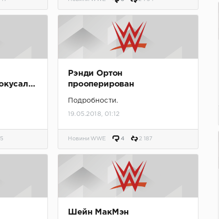
Рэнди Ортон
покусала
прооперирован
Подробности.
19.05.2018, 01:12
95
Новини WWE
4
2 187
Шейн МакМэн