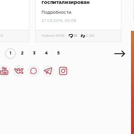
госпитализирован
Подробности.
27.03.2018, 00:08
54
Новини WWE
15
2 126
1
2
3
4
5