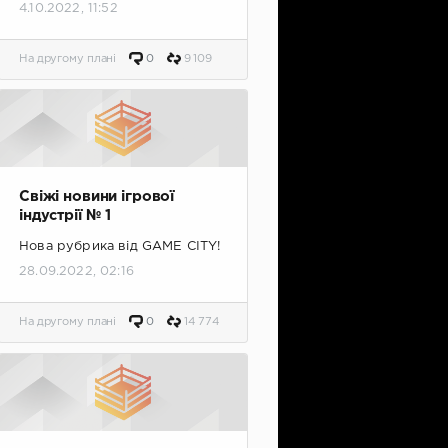
4.10.2022, 11:52
На другому плані
0
9 109
Свіжі новини ігрової
індустрії № 1
Нова рубрика від GAME CITY!
28.09.2022, 02:16
На другому плані
0
14 774