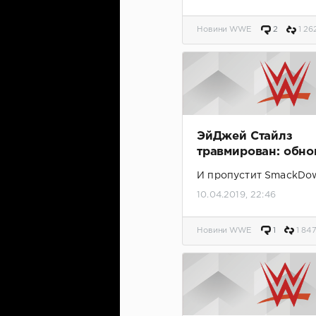
Новини WWE
2
1 26
ЭйДжей Стайлз
травмирован: обно
И пропустит SmackDo
10.04.2019, 22:46
Новини WWE
1
1 84