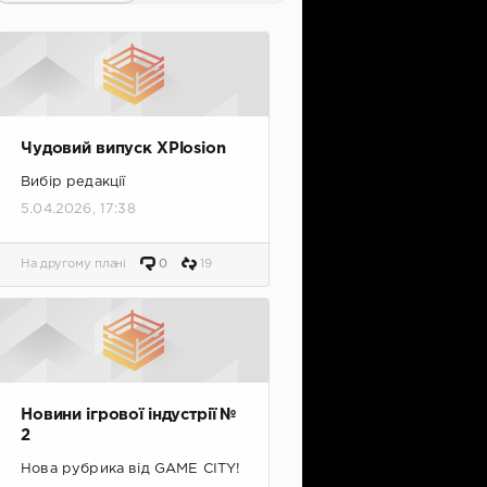
Чудовий випуск XPlosion
Вибір редакції
5.04.2026, 17:38
На другому плані
0
19
Новини ігрової індустрії №
2
Нова рубрика від GAME CITY!