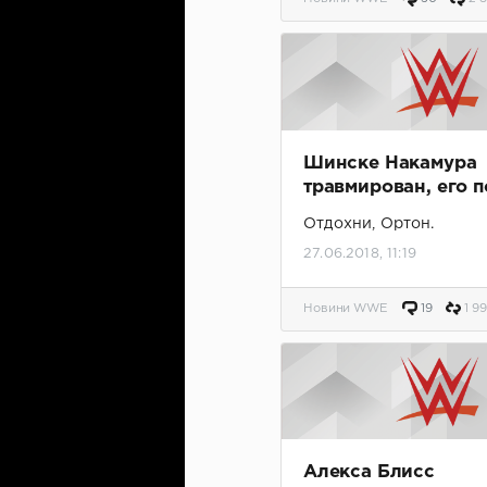
Шинске Накамура
травмирован, его 
собака
Отдохни, Ортон.
27.06.2018, 11:19
Новини WWE
19
1 9
Алекса Блисс