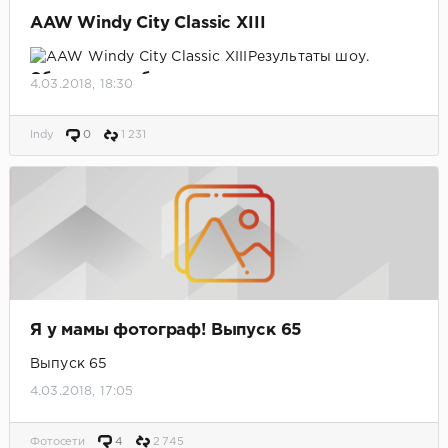
AAW Windy City Classic XIII
Результаты шоу.
Обновлено, добавлено видео шоу
4.03.2018, 18:30
Indy
0
1 231
Я у мамы фотограф! Выпуск 65
Выпуск 65
4.03.2018, 17:05
Фотосети
4
2 745