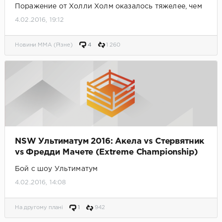
Поражение от Холли Холм оказалось тяжелее, чем
думали
4.02.2016, 19:12
Новини MMA (Різне)
4
1 260
NSW Ультиматум 2016: Акела vs Стервятник
vs Фредди Мачете (Extreme Championship)
Бой с шоу Ультиматум
4.02.2016, 14:08
На другому плані
1
942