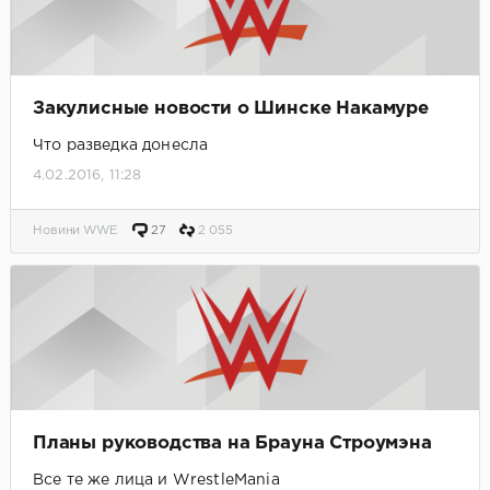
Закулисные новости о Шинске Накамуре
Что разведка донесла
4.02.2016, 11:28
Новини WWE
27
2 055
Планы руководства на Брауна Строумэна
Все те же лица и WrestleMania